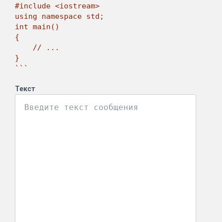
#include <iostream>

using namespace std;

int main()

{

    // ...

}

```
Текст