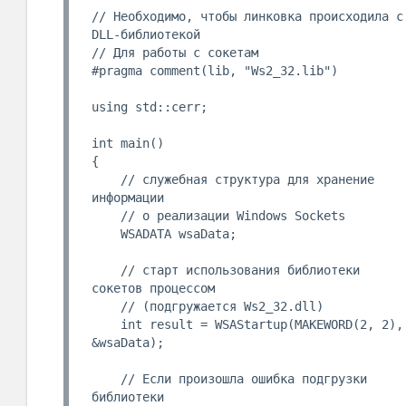
// Необходимо, чтобы линковка происходила с 
DLL-библиотекой 

// Для работы с сокетам

#pragma comment(lib, "Ws2_32.lib")

using std::cerr;

int main()

{

    // служебная структура для хранение 
информации

    // о реализации Windows Sockets

    WSADATA wsaData;

    // старт использования библиотеки 
сокетов процессом

    // (подгружается Ws2_32.dll)

    int result = WSAStartup(MAKEWORD(2, 2), 
&wsaData);

    // Если произошла ошибка подгрузки 
библиотеки
