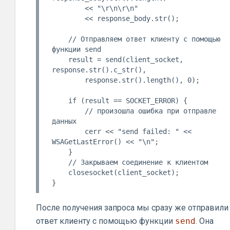
        << "\r\n\r\n"

        << response_body.str();

    // Отправляем ответ клиенту с помощью 
функции send

    result = send(client_socket, 
response.str().c_str(),

        response.str().length(), 0);

    if (result == SOCKET_ERROR) {

        // произошла ошибка при отправле 
данных

        cerr << "send failed: " << 
WSAGetLastError() << "\n";

    }

    // Закрываем соединение к клиентом

    closesocket(client_socket);

После получения запроса мы сразу же отправили
ответ клиенту с помощью функции
send
. Она