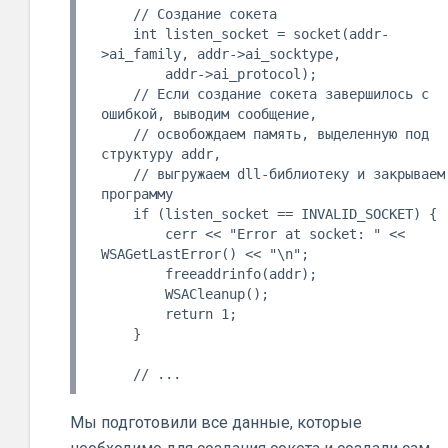
    // Создание сокета

    int listen_socket = socket(addr-
>ai_family, addr->ai_socktype,

        addr->ai_protocol);

    // Если создание сокета завершилось с 
ошибкой, выводим сообщение,

    // освобождаем память, выделенную под 
структуру addr,

    // выгружаем dll-библиотеку и закрываем 
программу

    if (listen_socket == INVALID_SOCKET) {

        cerr << "Error at socket: " << 
WSAGetLastError() << "\n";

        freeaddrinfo(addr);

        WSACleanup();

        return 1;

    }

Мы подготовили все данные, которые