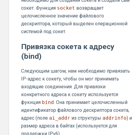
необходимо для создания сокета и создали сам
сокет. Функция
socket
возвращает
целочисленное значение файлового
дескриптора, который выделен операционной
системой под сокет.
Привязка сокета к адресу
(bind)
Следующим шагом, нам необходимо привязать
IP-адрес к сокету, чтобы он мог принимать
входящие соединения. Для привязки
конкретного адреса к сокету используется
фукнция
bind
. Она принимает целочисленный
идентификатор файлового дескриптора сокета,
адрес (поле
ai_addr
из структуры
addrinfo
) и
размер адреса в байтах (используется для
поддержки IPv6).