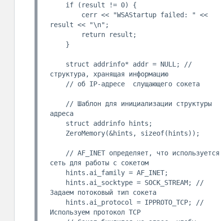
    if (result != 0) {

        cerr << "WSAStartup failed: " << 
result << "\n";

        return result;

    }

    struct addrinfo* addr = NULL; // 
структура, хранящая информацию

    // об IP-адресе  слущающего сокета

    // Шаблон для инициализации структуры 
адреса

    struct addrinfo hints;

    ZeroMemory(&hints, sizeof(hints));

    // AF_INET определяет, что используется 
сеть для работы с сокетом

    hints.ai_family = AF_INET;

    hints.ai_socktype = SOCK_STREAM; // 
Задаем потоковый тип сокета

    hints.ai_protocol = IPPROTO_TCP; // 
Используем протокол TCP
