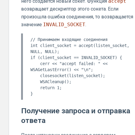
него создается новый сокет. Функция
accept
возвращает дескриптор этого сокета. Если
произошла ошибка соединения, то возвращается
значение
INVALID_SOCKET
.
// Принимаем входящие соединения

int client_socket = accept(listen_socket, 
NULL, NULL);

if (client_socket == INVALID_SOCKET) {

    cerr << "accept failed: " << 
WSAGetLastError() << "\n";

    closesocket(listen_socket);

    WSACleanup();

    return 1;

Получение запроса и отправка
ответа