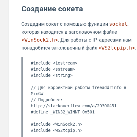
Создание сокета
Создадим сокет с помощью функции
socket
,
которая находится в заголовочном файле
<WinSock2.h>
. Для работы с IP-адресами нам
понадобится заголовочный файл
<WS2tcpip.h>
.
#include <iostream>

#include <sstream>

#include <string>

// Для корректной работы freeaddrinfo в 
MinGW

// Подробнее: 
http://stackoverflow.com/a/20306451

#define _WIN32_WINNT 0x501

#include <WinSock2.h>

#include <WS2tcpip.h>
