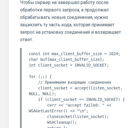
Чтобы сервер не завершал работу после
обработки первого запроса, а продолжал
обрабатывать новые соединения, нужно
зациклить ту часть кода, которая принимает
запрос на установку соединения и возвращает
ответ.
const int max_client_buffer_size = 1024;

char buf[max_client_buffer_size];

int client_socket = INVALID_SOCKET;

for (;;) {

    // Принимаем входящие соединения

    client_socket = accept(listen_socket, 
NULL, NULL);

    if (client_socket == INVALID_SOCKET) {

        cerr << "accept failed: " << 
WSAGetLastError() << "\n";

        closesocket(listen_socket);

        WSACleanup();

        return 1;
