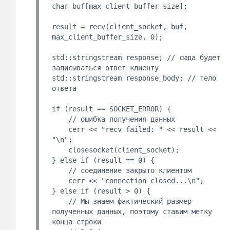
char buf[max_client_buffer_size];

result = recv(client_socket, buf, 
max_client_buffer_size, 0);

std::stringstream response; // сюда будет 
записываться ответ клиенту

std::stringstream response_body; // тело 
ответа

if (result == SOCKET_ERROR) {

    // ошибка получения данных

    cerr << "recv failed: " << result << 
"\n";

    closesocket(client_socket);

} else if (result == 0) {

    // соединение закрыто клиентом

    cerr << "connection closed...\n";

} else if (result > 0) {

    // Мы знаем фактический размер 
полученных данных, поэтому ставим метку 
конца строки
