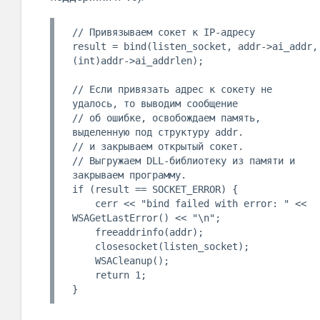
// Привязываем сокет к IP-адресу

result = bind(listen_socket, addr->ai_addr, 
(int)addr->ai_addrlen);

// Если привязать адрес к сокету не 
удалось, то выводим сообщение

// об ошибке, освобождаем память, 
выделенную под структуру addr.

// и закрываем открытый сокет.

// Выгружаем DLL-библиотеку из памяти и 
закрываем программу.

if (result == SOCKET_ERROR) {

    cerr << "bind failed with error: " << 
WSAGetLastError() << "\n";

    freeaddrinfo(addr);

    closesocket(listen_socket);

    WSACleanup();

    return 1;
