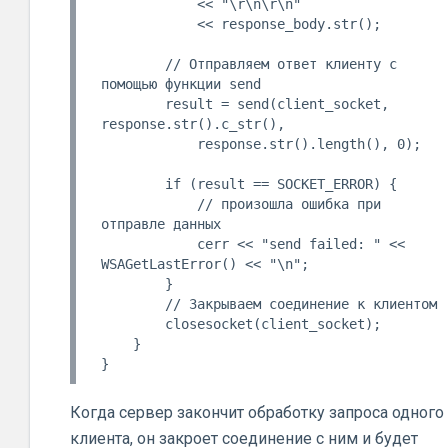
            << "\r\n\r\n"

            << response_body.str();

        // Отправляем ответ клиенту с 
помощью функции send

        result = send(client_socket, 
response.str().c_str(),

            response.str().length(), 0);

        if (result == SOCKET_ERROR) {

            // произошла ошибка при 
отправле данных

            cerr << "send failed: " << 
WSAGetLastError() << "\n";

        }

        // Закрываем соединение к клиентом

        closesocket(client_socket);

    }

Когда сервер закончит обработку запроса одного
клиента, он закроет соединение с ним и будет