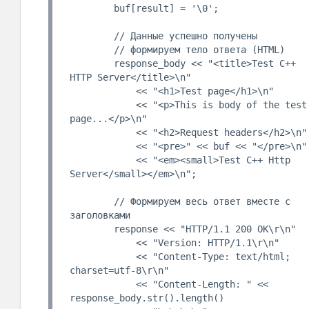
        buf[result] = '\0';

        // Данные успешно получены

        // формируем тело ответа (HTML)

        response_body << "<title>Test C++ 
HTTP Server</title>\n"

            << "<h1>Test page</h1>\n"

            << "<p>This is body of the test 
page...</p>\n"

            << "<h2>Request headers</h2>\n"

            << "<pre>" << buf << "</pre>\n"

            << "<em><small>Test C++ Http 
Server</small></em>\n";

        // Формируем весь ответ вместе с 
заголовками

        response << "HTTP/1.1 200 OK\r\n"

            << "Version: HTTP/1.1\r\n"

            << "Content-Type: text/html; 
charset=utf-8\r\n"

            << "Content-Length: " << 
response_body.str().length()
