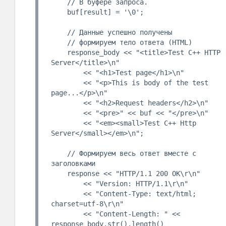
    // В буфере запроса.

    buf[result] = '\0';

    // Данные успешно получены

    // формируем тело ответа (HTML)

    response_body << "<title>Test C++ HTTP 
Server</title>\n"

        << "<h1>Test page</h1>\n"

        << "<p>This is body of the test 
page...</p>\n"

        << "<h2>Request headers</h2>\n"

        << "<pre>" << buf << "</pre>\n"

        << "<em><small>Test C++ Http 
Server</small></em>\n";

    // Формируем весь ответ вместе с 
заголовками

    response << "HTTP/1.1 200 OK\r\n"

        << "Version: HTTP/1.1\r\n"

        << "Content-Type: text/html; 
charset=utf-8\r\n"

        << "Content-Length: " << 
response_body.str().length()
