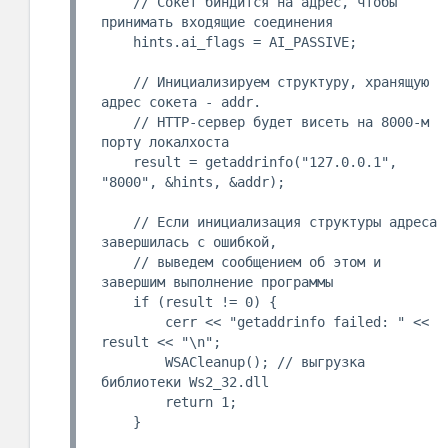
    // Сокет биндится на адрес, чтобы 
принимать входящие соединения

    hints.ai_flags = AI_PASSIVE;

    // Инициализируем структуру, хранящую 
адрес сокета - addr.

    // HTTP-сервер будет висеть на 8000-м 
порту локалхоста

    result = getaddrinfo("127.0.0.1", 
"8000", &hints, &addr);

    // Если инициализация структуры адреса 
завершилась с ошибкой,

    // выведем сообщением об этом и 
завершим выполнение программы 

    if (result != 0) {

        cerr << "getaddrinfo failed: " << 
result << "\n";

        WSACleanup(); // выгрузка 
библиотеки Ws2_32.dll

        return 1;

    }
