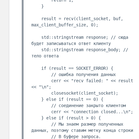
    }

    result = recv(client_socket, buf, 
max_client_buffer_size, 0);

    std::stringstream response; // сюда 
будет записываться ответ клиенту

    std::stringstream response_body; // 
тело ответа

    if (result == SOCKET_ERROR) {

        // ошибка получения данных

        cerr << "recv failed: " << result 
<< "\n";

        closesocket(client_socket);

    } else if (result == 0) {

        // соединение закрыто клиентом

        cerr << "connection closed...\n";

    } else if (result > 0) {

        // Мы знаем размер полученных 
данных, поэтому ставим метку конца строки

        // В буфере запроса.
