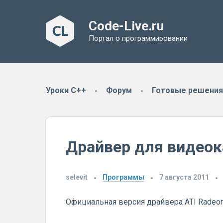
Code-Live.ru
Портал о программировании
Уроки C++
Форум
Готовые решения
Драйвер для видеока
selevit
Программы
7 августа 2011
Официальная версия драйвера ATI Radeon