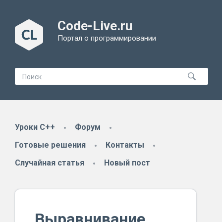
Code-Live.ru
Портал о программировании
Уроки C++
Форум
Готовые решения
Контакты
Случайная статья
Новый пост
Выравнивание