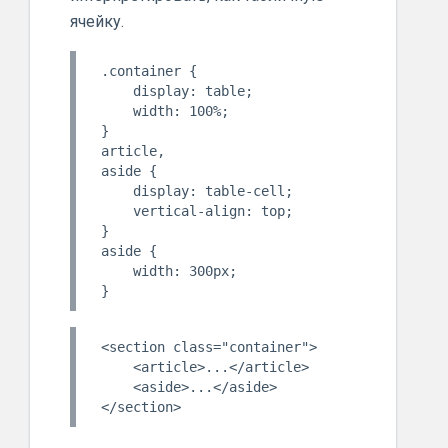
ячейку.
.container {

    display: table;

    width: 100%;

}

article,

aside {

    display: table-cell;

    vertical-align: top;

}

aside {

    width: 300px;

<section class="container">

    <article>...</article>

    <aside>...</aside>
