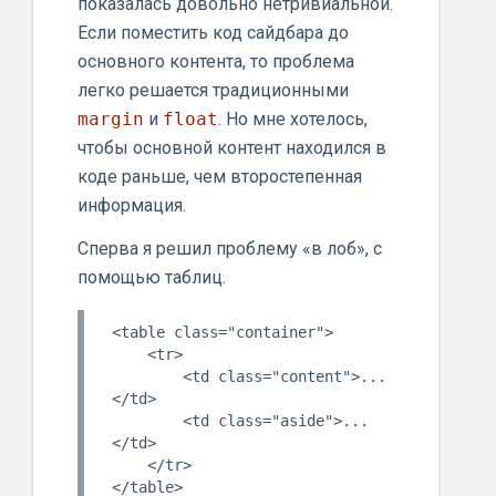
показалась довольно нетривиальной.
Если поместить код сайдбара до
основного контента, то проблема
легко решается традиционными
margin
и
float
. Но мне хотелось,
чтобы основной контент находился в
коде раньше, чем второстепенная
информация.
Сперва я решил проблему «в лоб», с
помощью таблиц.
<table class="container">

    <tr>

        <td class="content">...
</td>

        <td class="aside">...
</td>

    </tr>
