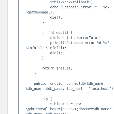
            $this->db->rollback();

            echo "Database error: " . $e-
>getMessage();

            die();

        }

        if (!$result) {

            $info = $sth->errorInfo();

            printf("Database error %d %s", 
$info[1], $info[2]);

            die();

        } 

        return $result;

    }

    public function connectdb($db_name, 
$db_user, $db_pass, $db_host = "localhost")

    {

        try {

            $this->db = new 
\pdo("mysql:host=$db_host;dbname=$db_name", 