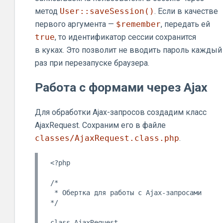
метод
User::saveSession()
. Если в качестве
первого аргумента —
$remember
, передать ей
true
, то идентификатор сессии сохранится
в куках. Это позволит не вводить пароль каждый
раз при перезапуске браузера.
Работа с формами через Ajax
Для обработки Ajax-запросов создадим класс
AjaxRequest. Сохраним его в файле
classes/AjaxRequest.class.php
.
<?php

/*

 * Обертка для работы с Ajax-запросами

*/

class AjaxRequest
