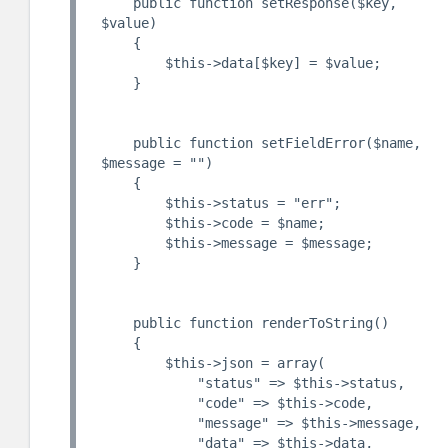
    public function setResponse($key, 
$value)

    {

        $this->data[$key] = $value;

    }

    public function setFieldError($name, 
$message = "")

    {

        $this->status = "err";

        $this->code = $name;

        $this->message = $message;

    }

    public function renderToString()

    {

        $this->json = array(

            "status" => $this->status,

            "code" => $this->code,

            "message" => $this->message,

            "data" => $this->data,
