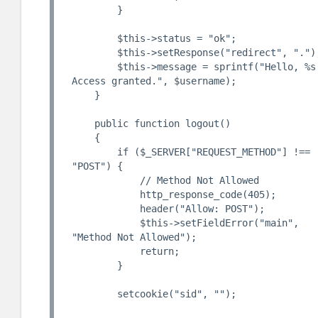
        }

        $this->status = "ok";

        $this->setResponse("redirect", ".");

        $this->message = sprintf("Hello, %s! 
Access granted.", $username);

    }

    public function logout()

    {

        if ($_SERVER["REQUEST_METHOD"] !== 
"POST") {

            // Method Not Allowed

            http_response_code(405);

            header("Allow: POST");

            $this->setFieldError("main", 
"Method Not Allowed");

            return;

        }

        setcookie("sid", "");
