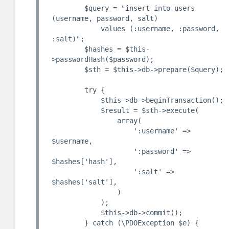
        $query = "insert into users 
(username, password, salt)

            values (:username, :password, 
:salt)";

        $hashes = $this-
>passwordHash($password);

        $sth = $this->db->prepare($query);

        try {

            $this->db->beginTransaction();

            $result = $sth->execute(

                array(

                    ':username' => 
$username,

                    ':password' => 
$hashes['hash'],

                    ':salt' => 
$hashes['salt'],

                )

            );

            $this->db->commit();

        } catch (\PDOException $e) {
