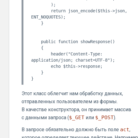
        );

        return json_encode($this->json, 
ENT_NOQUOTES);

    }

    public function showResponse()

    {

        header("Content-Type: 
application/json; charset=UTF-8");

        echo $this->response;

    }

Этот класс облегчит нам обработку данных,
отправленных пользователем из формы.
В качестве конструктора, он принимает массив
с данными запроса (
$_GET
или
$_POST
).
В запросе обязательно должно быть поле
act
,
которое определяет текущее действие. Например