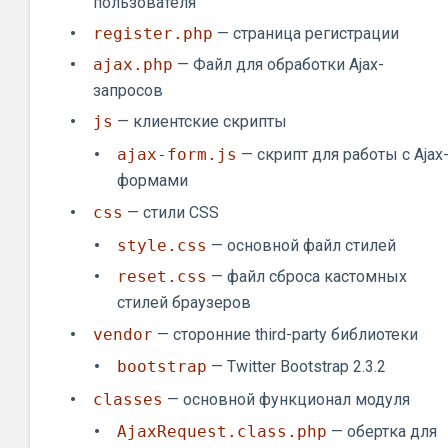
пользователя
register.php
— страница регистрации
ajax.php
— Файл для обработки Ajax-
запросов
js
— клиентские скрипты
ajax-form.js
— скрипт для работы с Ajax
формами
css
— стили CSS
style.css
— основной файл стилей
reset.css
— файл сброса кастомных
стилей браузеров
vendor
— сторонние third-party библиотеки
bootstrap
— Twitter Bootstrap 2.3.2
classes
— основной функционал модуля
AjaxRequest.class.php
— обертка для