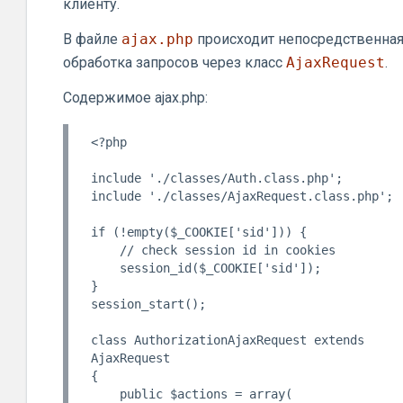
клиенту.
В файле
ajax.php
происходит непосредственна
обработка запросов через класс
AjaxRequest
.
Содержимое ajax.php:
<?php

include './classes/Auth.class.php';

include './classes/AjaxRequest.class.php';

if (!empty($_COOKIE['sid'])) {

    // check session id in cookies

    session_id($_COOKIE['sid']);

}

session_start();

class AuthorizationAjaxRequest extends 
AjaxRequest

{

    public $actions = array(
