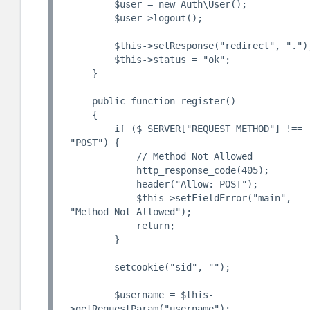
        $user = new Auth\User();

        $user->logout();

        $this->setResponse("redirect", ".");

        $this->status = "ok";

    }

    public function register()

    {

        if ($_SERVER["REQUEST_METHOD"] !== 
"POST") {

            // Method Not Allowed

            http_response_code(405);

            header("Allow: POST");

            $this->setFieldError("main", 
"Method Not Allowed");

            return;

        }

        setcookie("sid", "");

        $username = $this-
>getRequestParam("username");
