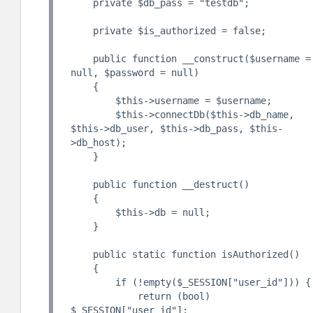
    private $db_pass = "testdb";

    private $is_authorized = false;

    public function __construct($username = 
null, $password = null)

    {

        $this->username = $username;

        $this->connectDb($this->db_name, 
$this->db_user, $this->db_pass, $this-
>db_host);

    }

    public function __destruct()

    {

        $this->db = null;

    }

    public static function isAuthorized()

    {

        if (!empty($_SESSION["user_id"])) {

            return (bool) 
$_SESSION["user_id"];
