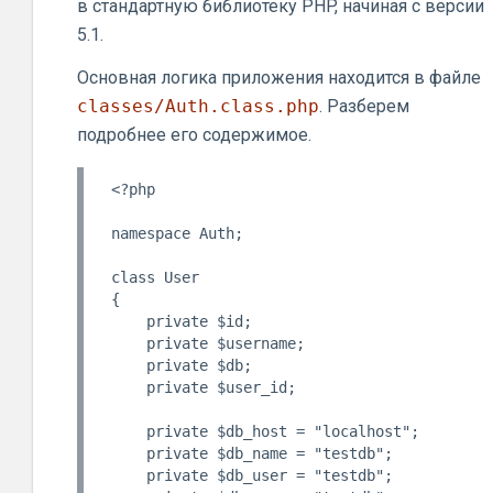
в стандартную библиотеку PHP, начиная с версии
5.1.
Основная логика приложения находится в файле
classes/Auth.class.php
. Разберем
подробнее его содержимое.
<?php

namespace Auth;

class User

{

    private $id;

    private $username;

    private $db;

    private $user_id;

    private $db_host = "localhost";

    private $db_name = "testdb";

    private $db_user = "testdb";
