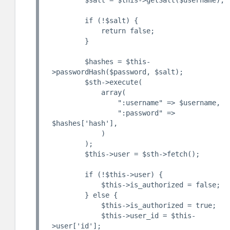
        $salt = $this->getSalt($username);

        if (!$salt) {

            return false;

        }

        $hashes = $this-
>passwordHash($password, $salt);

        $sth->execute(

            array(

                ":username" => $username,

                ":password" => 
$hashes['hash'],

            )

        );

        $this->user = $sth->fetch();

        if (!$this->user) {

            $this->is_authorized = false;

        } else {

            $this->is_authorized = true;

            $this->user_id = $this-
>user['id'];
