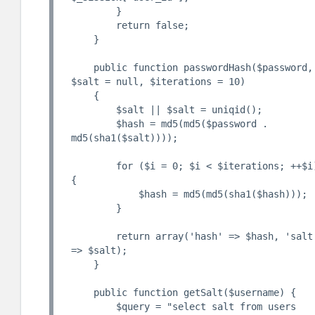
        }

        return false;

    }

    public function passwordHash($password, 
$salt = null, $iterations = 10)

    {

        $salt || $salt = uniqid();

        $hash = md5(md5($password . 
md5(sha1($salt))));

        for ($i = 0; $i < $iterations; ++$i) 
{

            $hash = md5(md5(sha1($hash)));

        }

        return array('hash' => $hash, 'salt' 
=> $salt);

    }

    public function getSalt($username) {

        $query = "select salt from users 