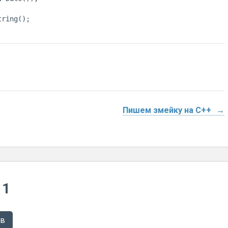
Пишем змейку на C++
 1
ев