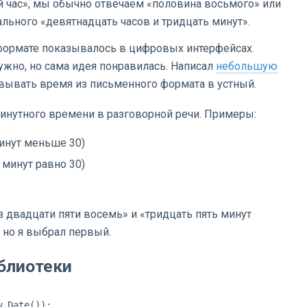
й час», мы обычно отвечаем «половина восьмого» или
льного «девятнадцать часов и тридцать минут».
 формате показывалось в цифровых интерфейсах.
ужно, но сама идея понравилась. Написал
небольшую
овывать время из письменного формата в устный.
нутного времени в разговорной речи. Примеры:
минут меньше 30)
 минут равно 30)
з двадцати пяти восемь» и «тридцать пять минут
 но я выбрал первый.
блиотеки
 Date());
