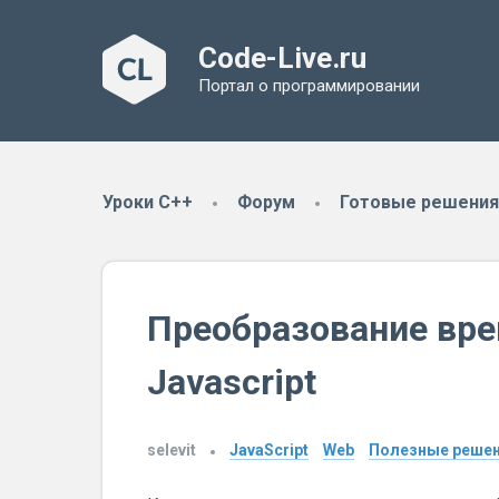
Code-Live.ru
Портал о программировании
Уроки C++
Форум
Готовые решения
Преобразование вре
Javascript
selevit
JavaScript
Web
Полезные реше