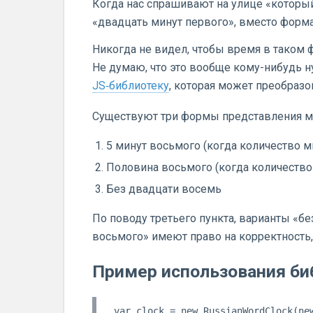
Когда нас спрашивают на улице «которы
«двадцать минут первого», вместо форма
Никогда не видел, чтобы время в таком
Не думаю, что это вообще кому-нибудь н
JS‑библиотеку
, которая может преобраз
Существуют три формы представления ми
5 минут восьмого (когда количество 
Половина восьмого (когда количество
Без двадцати восемь
По поводу третьего пункта, варианты «бе
восьмого» имеют право на корректность,
Пример использования би
var clock = new RussianWordClock(new