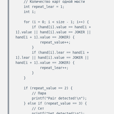
    // Количество карт одной масти

    int repeat_lear = 1;

    int i;

    for (i = 0; i < size - 1; i++) {

        if (hand[i].value == hand[i + 
1].value || hand[i].value == JOKER || 
hand[i + 1].value == JOKER) {

            repeat_value++;

        }

        if (hand[i].lear == hand[i + 
1].lear || hand[i].value == JOKER || 
hand[i + 1].value == JOKER) {

            repeat_lear++;

        }

    }

    if (repeat_value == 2) {

        // Пара

        printf("Pair detected!\n");

    } else if (repeat_value == 3) {

        // Сет

        printf("Set detected!\n");
