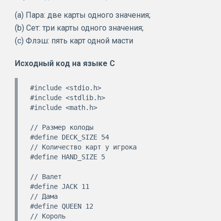
(a) Пара: две карты одного значения;
(b) Сет: три карты одного значения;
(c) Флэш: пять карт одной масти
Исходный код на языке
C
#include <stdio.h>

#include <stdlib.h>

#include <math.h>

// Размер колоды

#define DECK_SIZE 54

// Количество карт у игрока

#define HAND_SIZE 5

// Валет

#define JACK 11

// Дама

#define QUEEN 12

// Король
