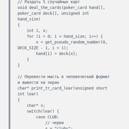
// Раздать 5 случайных карт

void deal_the_cards(poker_card hand[], 
poker_card deck[], unsigned int 
hand_size)

{

    int i, x;

    for (i = 0; i < hand_size; i++) {

        x = get_pseudo_random_number(0, 
DECK_SIZE - 1, i + 1);

        hand[i] = deck[x];

    }

}

// Перевести масть в человеческий формат 
и вывести на экран

char* print_tr_card_lear(unsigned short 
int lear)

{

    char* s;

    switch(lear) {

        case CLUB:

            // черви

            s = "clubs"; 
