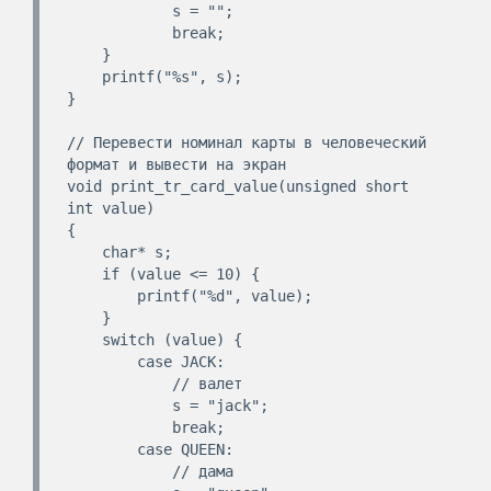
            s = "";

            break;

    }

    printf("%s", s);

}

// Перевести номинал карты в человеческий 
формат и вывести на экран

void print_tr_card_value(unsigned short 
int value)

{

    char* s;

    if (value <= 10) {

        printf("%d", value);

    }

    switch (value) {

        case JACK:

            // валет

            s = "jack";

            break;

        case QUEEN:

            // дама
