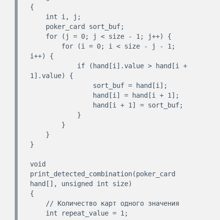
{

    int i, j;

    poker_card sort_buf;

    for (j = 0; j < size - 1; j++) {

        for (i = 0; i < size - j - 1; 
i++) {

            if (hand[i].value > hand[i + 
1].value) {

                sort_buf = hand[i];

                hand[i] = hand[i + 1];

                hand[i + 1] = sort_buf;

            }

        }

    }

}

void 
print_detected_combination(poker_card 
hand[], unsigned int size)

{

    // Количество карт одного значения

    int repeat_value = 1;
