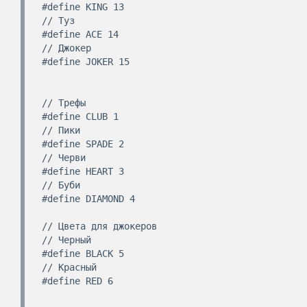
#define KING 13

// Туз

#define ACE 14

// Джокер

#define JOKER 15

// Трефы

#define CLUB 1

// Пики

#define SPADE 2

// Черви

#define HEART 3

// Буби

#define DIAMOND 4

// Цвета для джокеров

// Черный

#define BLACK 5

// Красный

#define RED 6
