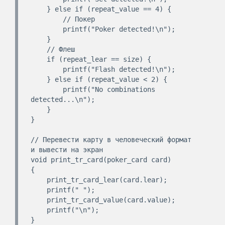
    } else if (repeat_value == 4) {

        // Покер

        printf("Poker detected!\n");

    }

    // Флеш

    if (repeat_lear == size) {

        printf("Flash detected!\n");

    } else if (repeat_value < 2) {

        printf("No combinations 
detected...\n");

    }

}

// Перевести карту в человеческий формат 
и вывести на экран

void print_tr_card(poker_card card)

{

    print_tr_card_lear(card.lear);

    printf(" ");

    print_tr_card_value(card.value);

    printf("\n");

}
