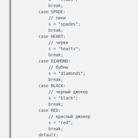
            break;

        case SPADE:

            // пики

            s = "spades";

            break;

        case HEART:

            // черви

            s = "hearts";

            break;

        case DIAMOND:

            // бубны

            s = "diamonds";

            break;

        case BLACK:

            // черный джокер

            s = "black";

            break;

        case RED:

            // красный джокер

            s = "red";

            break;

        default:
