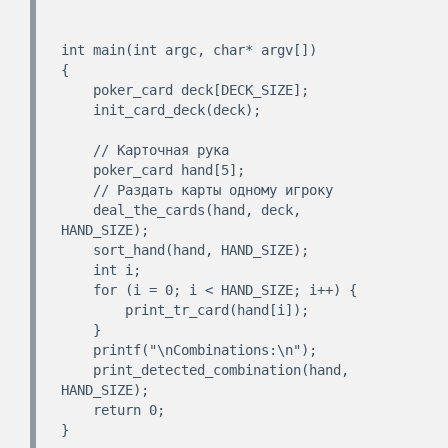
int main(int argc, char* argv[])

{

    poker_card deck[DECK_SIZE];

    init_card_deck(deck);

    // Карточная рука

    poker_card hand[5];

    // Раздать карты одному игроку

    deal_the_cards(hand, deck, 
HAND_SIZE);

    sort_hand(hand, HAND_SIZE);

    int i;

    for (i = 0; i < HAND_SIZE; i++) {

        print_tr_card(hand[i]);

    }

    printf("\nCombinations:\n");

    print_detected_combination(hand, 
HAND_SIZE);

    return 0;
