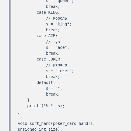
            s = "queen";

            break;

        case KING:

            // король

            s = "king";

            break;

        case ACE:

            // туз

            s = "ace";

            break;

        case JOKER:

            // джокер

            s = "joker";

            break;

        default:

            s = "";

            break;

    }

    printf("%s", s);

}

void sort_hand(poker_card hand[], 
unsigned int size)
