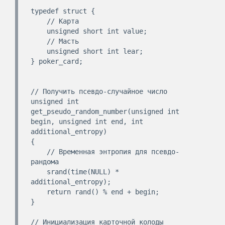
typedef struct {

    // Карта

    unsigned short int value;

    // Масть

    unsigned short int lear;

} poker_card;

// Получить псевдо-случайное число

unsigned int 
get_pseudo_random_number(unsigned int 
begin, unsigned int end, int 
additional_entropy)

{

    // Временная энтропия для псевдо-
рандома

    srand(time(NULL) * 
additional_entropy);

    return rand() % end + begin;

}

// Инициализация карточной колоды
