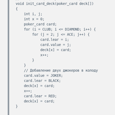
void init_card_deck(poker_card deck[])

{

    int i, j;

    int x = 0;

    poker_card card;

    for (i = CLUB; i <= DIAMOND; i++) {

        for (j = 2; j <= ACE; j++) {

            card.lear = i;

            card.value = j;

            deck[x] = card;

            x++;

        }

    }

    // Добавление двух джокеров в колоду

    card.value = JOKER;

    card.lear = BLACK;

    deck[x] = card;

    x++;

    card.lear = RED;

    deck[x] = card;

}
