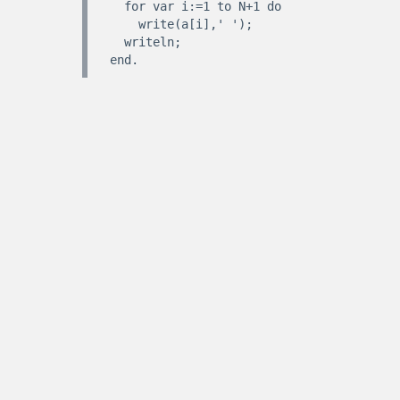
  for var i:=1 to N+1 do

    write(a[i],' ');

  writeln;  
