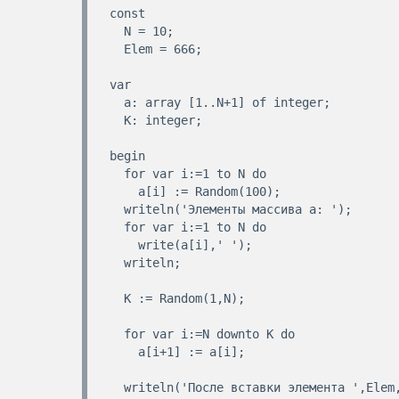
const 

  N = 10;

  Elem = 666;

var 

  a: array [1..N+1] of integer;

  K: integer;

begin

  for var i:=1 to N do

    a[i] := Random(100);

  writeln('Элементы массива a: ');

  for var i:=1 to N do

    write(a[i],' ');

  writeln;  

  K := Random(1,N);

  for var i:=N downto K do

    a[i+1] := a[i];

  writeln('После вставки элемента ',Elem,' в позицию ',K,':');
