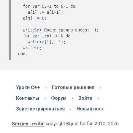
  for var i:=1 to N-1 do

    a[i] := a[i+1];

  a[N] := 0;

  writeln('После сдвига влево: ');

  for var i:=1 to N do

    write(a[i],' ');

  writeln;  

end.
Уроки C++
Готовые решения
Контакты
Форум
Войти
Зарегистрироваться
Новый пост
Sergey Levitin
copyright ©
just for fun
2010
‒2026