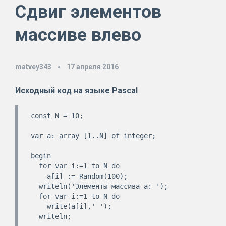
Сдвиг элементов
массиве влево
matvey343
17 апреля 2016
Исходный код на языке
Pascal
const N = 10;

var a: array [1..N] of integer;

begin

  for var i:=1 to N do

    a[i] := Random(100);

  writeln('Элементы массива a: ');

  for var i:=1 to N do

    write(a[i],' ');

  writeln;  
