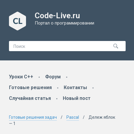
Code-Live.ru
Портал о программировании
Уроки C++
Форум
Готовые решения
Контакты
Случайная статья
Новый пост
Готовые решения задач
Pascal
Дележ яблок
— 1