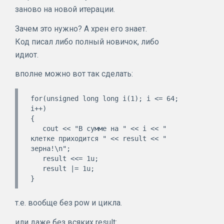
заново на новой итерации.
Зачем это нужно? А хрен его знает.
Код писал либо полный новичок, либо
идиот.
вполне можно вот так сделать:
for(unsigned long long i(1); i <= 64; 
i++)

{

   cout << "В сумме на " << i << " 
клетке приходится " << result << " 
зерна!\n";

   result <<= 1u;

   result |= 1u;

т.е. вообще без pow и цикла.
или даже без всяких result: