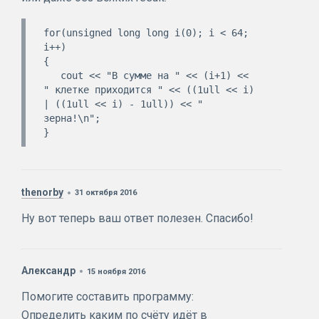
for(unsigned long long i(0); i < 64; 
i++)

{

   cout << "В сумме на " << (i+1) << 
" клетке приходится " << ((1ull << i) 
| ((1ull << i) - 1ull)) << " 
зерна!\n";

thenorby
31 октября 2016
Ну вот теперь ваш ответ полезен. Спасибо!
Александр
15 ноября 2016
Помогите составить программу:
Определить каким по счёту идёт в