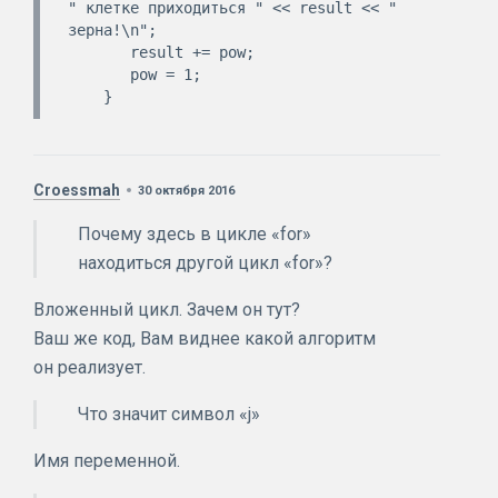
" клетке приходиться " << result << " 
зерна!\n";

       result += pow;

       pow = 1;

Croessmah
30 октября 2016
Почему здесь в цикле «for»
находиться другой цикл «for»?
Вложенный цикл. Зачем он тут?
Ваш же код, Вам виднее какой алгоритм
он реализует.
Что значит символ «j»
Имя переменной.