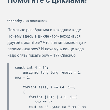
Помогите с циклами!
thenorby
30 октября 2016
Помогите разобраться в исходном коде.
Почему здесь в цикле «for» находиться
другой цикл «for»? Что значит символ «j» и
переменная pow? И почему в конце кода
надо опять писать pow = 1?? Спасибо.
const int N = 64;

    unsigned long long result = 1, 
pow = 1;

    for(int i(1); i <= 64; i++)

    {

       for(int j(0); j < i; j++)

          pow *= 2;

       cout << "В сумме на " << i << 