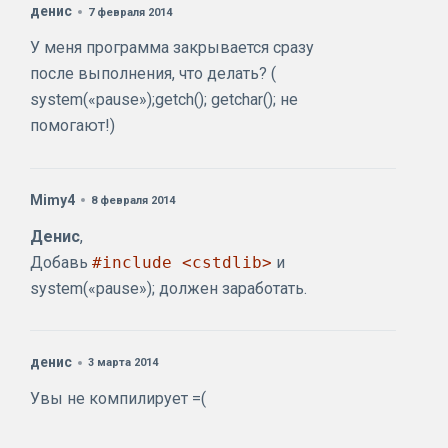
денис
7 февраля 2014
У меня программа закрывается сразу
после выполнения, что делать? (
system(«pause»);getch(); getchar(); не
помогают!)
Mimy4
8 февраля 2014
Денис
,
Добавь
#include <cstdlib>
и
system(«pause»); должен заработать.
денис
3 марта 2014
Увы не компилирует =(