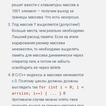
решит ввести с клавиатуры массив в
1001 элемент — получим выход за
границы массива. Что есть нехорошо.
Под массив Y выделяется (допустим!)
больше места, чем реально необходимо.
Лишний расход памяти. Если на этапе
кодирования размер массива
неизвестен, то необходимо выделять
память для массива динамически через
оператор new, а потом не забыть
освободить ее через delete.
В С/С++ индексы в массиве начинаются
с 0. Поэтому циклы должны должны
выглядеть так
for (int i = 0; i <
arrsize; i++) { ... }
. В
противном случае можно опять-таки
получить выход за границу массива при