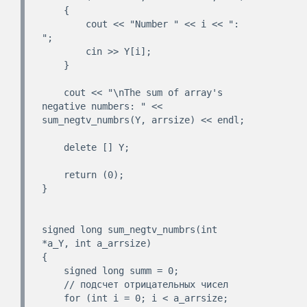
    {

        cout << "Number " << i << ": 
";

        cin >> Y[i];

    }

    cout << "\nThe sum of array's 
negative numbers: " << 
sum_negtv_numbrs(Y, arrsize) << endl;

    delete [] Y;

    return (0);

}

signed long sum_negtv_numbrs(int 
*a_Y, int a_arrsize)

{

    signed long summ = 0;

    // подсчет отрицательных чисел

    for (int i = 0; i < a_arrsize; 