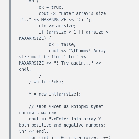
    do {

        ok = true;

        cout << "Enter array's size 
(1.." << MAXARRSIZE << "): ";

        cin >> arrsize;

        if (arrsize < 1 || arrsize > 
MAXARRSIZE) {

            ok = false;

            cout << "\tDummy! Array 
size must be ftom 1 to " << 
MAXARRSIZE << "! Try again..." << 
endl;

        }

    } while (!ok);

    Y = new int[arrsize];

    // ввод чисел из которых будет 
состоять массив

    cout << "\nEnter into array Y 
both positive and negative numbers: 
\n" << endl;

    for (int i = 0; i < arrsize; i++)
