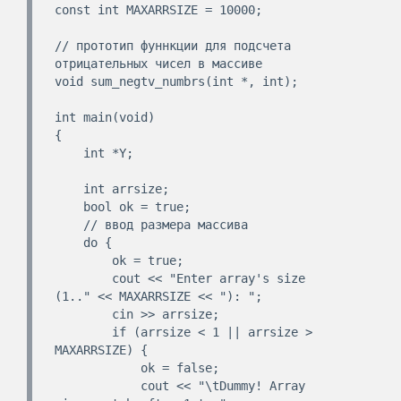
const int MAXARRSIZE = 10000;

// прототип фуннкции для подсчета 
отрицательных чисел в массиве

void sum_negtv_numbrs(int *, int);

int main(void)

{

    int *Y;

    int arrsize;

    bool ok = true;

    // ввод размера массива

    do {

        ok = true;

        cout << "Enter array's size 
(1.." << MAXARRSIZE << "): ";

        cin >> arrsize;

        if (arrsize < 1 || arrsize > 
MAXARRSIZE) {

            ok = false;

            cout << "\tDummy! Array 