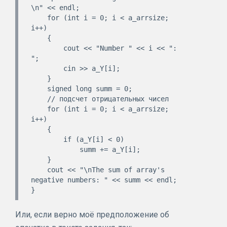
\n" << endl;

    for (int i = 0; i < a_arrsize; 
i++)

    {

        cout << "Number " << i << ": 
";

        cin >> a_Y[i];

    }

    signed long summ = 0;

    // подсчет отрицательных чисел

    for (int i = 0; i < a_arrsize; 
i++)

    {

        if (a_Y[i] < 0)

            summ += a_Y[i];

    }

    cout << "\nThe sum of array's 
negative numbers: " << summ << endl;

Или, если верно моё предположение об