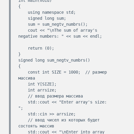
int main(void)

{

    using namespace std;

    signed long sum;

    sum = sum_negtv_numbrs();

    cout << "\nThe sum of array's 
negative numbers: " << sum << endl;

    return (0);

}

signed long sum_negtv_numbrs()

{

    const int SIZE = 1000;  // размер 
массива

    int Y[SIZE];

    int arrsize;

    // ввод размера массива

    std::cout << "Enter array's size: 
";

    std::cin >> arrsize;

    // ввод чисел из которых будет 
состоять массив

    std::cout << "\nEnter into array 