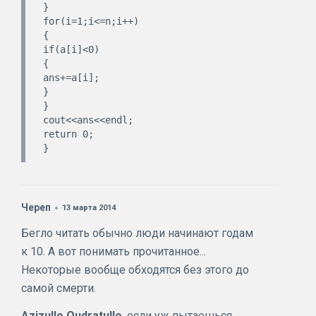
}

for(i=1;i<=n;i++)

{

if(a[i]<0)

{

ans+=a[i];

}

}

cout<<ans<<endl;

return 0;

Череп
13 марта 2014
Бегло читать обычно люди начинают годам
к 10. А вот понимать прочитанное...
Некоторые вообще обходятся без этого до
самой смерти.
Azizullo Qudratullo
, если уж пытаешься