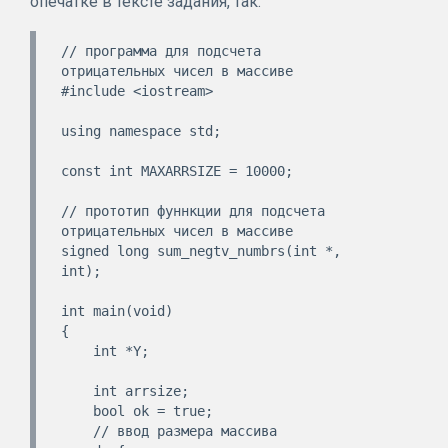
опечатке в тексте задания, так:
// программа для подсчета 
отрицательных чисел в массиве

#include <iostream>

using namespace std;

const int MAXARRSIZE = 10000;

// прототип фуннкции для подсчета 
отрицательных чисел в массиве

signed long sum_negtv_numbrs(int *, 
int);

int main(void)

{

    int *Y;

    int arrsize;

    bool ok = true;

    // ввод размера массива
