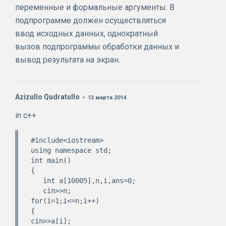
переменные и формальные аргументы. В
подпрограмме должен осуществляться
ввод исходных данных, однократный
вызов подпрограммы обработки данных и
вывод результата на экран.
Azizullo Qudratullo
13 марта 2014
in c++
#include<iostream>

using namespace std;

int main()

{

   int a[10005],n,i,ans=0;

   cin>>n;

for(i=1;i<=n;i++)

{

cin>>a[i];
