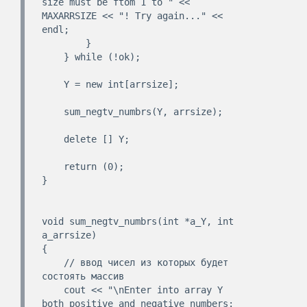
size must be ftom 1 to " << 
MAXARRSIZE << "! Try again..." << 
endl;

        }

    } while (!ok);

    Y = new int[arrsize];

    sum_negtv_numbrs(Y, arrsize);

    delete [] Y;

    return (0);

}

void sum_negtv_numbrs(int *a_Y, int 
a_arrsize)

{

    // ввод чисел из которых будет 
состоять массив

    cout << "\nEnter into array Y 
both positive and negative numbers: 