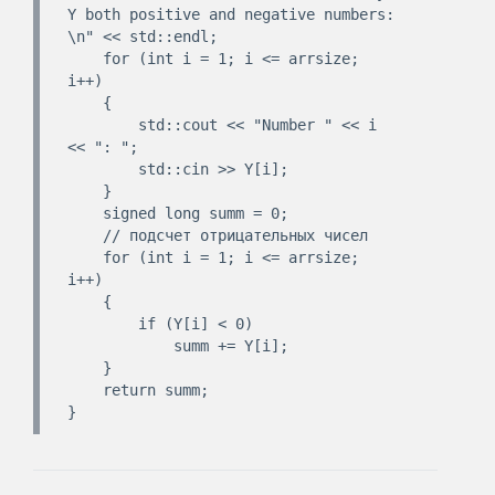
Y both positive and negative numbers: 
\n" << std::endl;

    for (int i = 1; i <= arrsize; 
i++)

    {

        std::cout << "Number " << i 
<< ": ";

        std::cin >> Y[i];

    }

    signed long summ = 0;

    // подсчет отрицательных чисел

    for (int i = 1; i <= arrsize; 
i++)

    {

        if (Y[i] < 0)

            summ += Y[i];

    }

    return summ;
