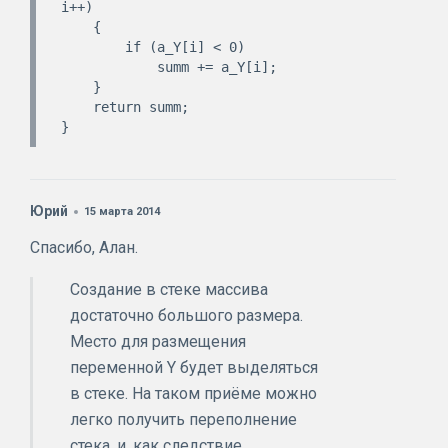
i++)

    {

        if (a_Y[i] < 0)

            summ += a_Y[i];

    }

    return summ;

Юрий
15 марта 2014
Спасибо, Алан.
Создание в стеке массива
достаточно большого размера.
Место для размещения
переменной Y будет выделяться
в стеке. На таком приёме можно
легко получить переполнение
стека, и, как следствие,