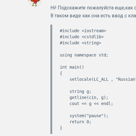
Hi! Подскажите пожалуйста еще,как 
В таком виде как она есть ввод с кл
#include <iostream>

#include <cstdlib>

#include <string>

using namespace std;

int main()

{

    setlocale(LC_ALL , "Russian");

    string g;

    getline(cin, g);

    cout << g << endl;

    system("pause");

    return 0;
