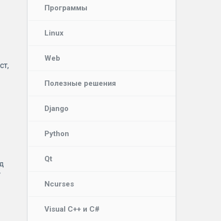
Программы
Linux
Web
ст,
Полезные решения
Django
Python
Qt
од
у
Ncurses
Visual C++ и C#