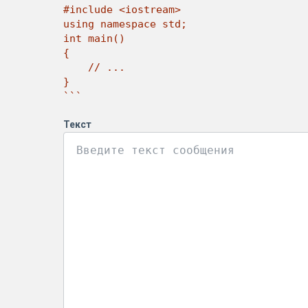
#include <iostream>

using namespace std;

int main()

{

    // ...

}

```
Текст