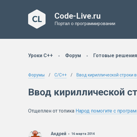
Code-Live.ru
Портал о программировании
Уроки C++
Форум
Готовые решения
Форумы
C/C++
Ввод кириллической строки в
Ввод кириллической ст
Отщеплен от топика
Народ помогите с програм
Андрей
16 марта 2014