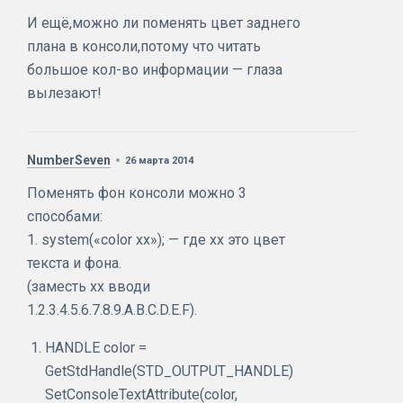
И ещё,можно ли поменять цвет заднего
плана в консоли,потому что читать
большое кол-во информации — глаза
вылезают!
NumberSeven
26 марта 2014
Поменять фон консоли можно 3
способами:
1. system(«color xx»); — где xx это цвет
текста и фона.
(заместь хх вводи
1.2.3.4.5.6.7.8.9.A.B.C.D.E.F).
HANDLE color =
GetStdHandle(STD_OUTPUT_HANDLE)
SetConsoleTextAttribute(color,