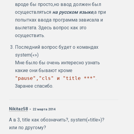
вроде бы просто,но ввод должен был
осуществляться
на русском языке
,а при
попытках ввода программа зависала и
вылетата. Здесь вопрос как это
осуществить.
Последний вопрос будет о командах
system(«»)
Мне было бы очень интересно узнать
какие они бывают кроме
"pause","cls" и "title ***"
.
Заранее спасибо.
Nikitaz58
22 марта 2014
А в 3, title как обозначить?, system(«title»)?
или по другому?