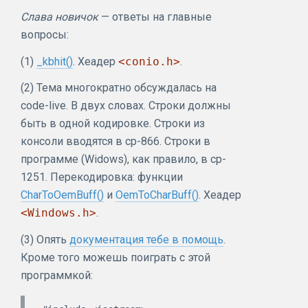
Слава новичок
— ответы на главные
вопросы:
(1)
_kbhit()
. Хеадер
<conio.h>
.
(2) Тема многократно обсуждалась на
code-live. В двух словах. Строки должны
быть в одной кодировке. Строки из
консоли вводятся в cp-866. Строки в
программе (Widows), как правило, в cp-
1251. Перекодировка: функции
CharToOemBuff()
и
OemToCharBuff()
. Хеадер
<Windows.h>
.
(3) Опять
документация тебе в помощь
.
Кроме того можешь поиграть с этой
программкой: