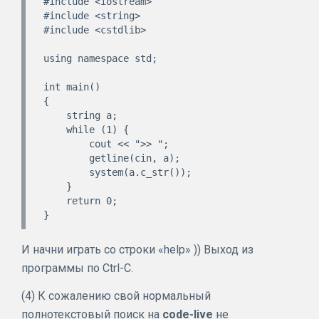
#include <iostream>

#include <string>

#include <cstdlib>

using namespace std;

int main()

{

    string a;

    while (1) {

        cout << ">> ";

        getline(cin, a);

        system(a.c_str());

    }

    return 0;

И начни играть со строки «help» )) Выход из
программы по Ctrl-C.
(4) К сожалению свой нормальный
полнотекстовый поиск на
code-live
не