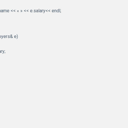
name << « » << e.salary<< endl;
oyers& e)
ry;