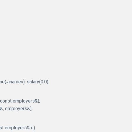
me(«iname»), salary(0.0)
 const employers&);
m&, employers&);
st employers& e)