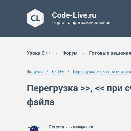
Code-Live.ru
Портал о программировании
Уроки C++
Форум
Готовые решения
Форумы
C/C++
Перегрузка >>, << при считыв
Перегрузка >>, << при 
файла
German
17 ноября 2020