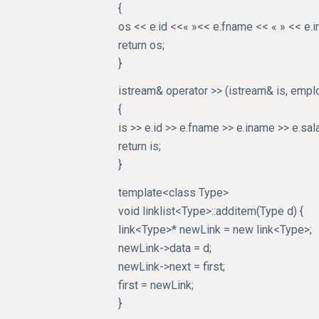
{
os << e.id <<« »<< e.fname << « » << e.i
return os;
}
istream& operator >> (istream& is, empl
{
is >> e.id >> e.fname >> e.iname >> e.sala
return is;
}
template<class Type>
void linklist<Type>::additem(Type d) {
link<Type>* newLink = new link<Type>;
newLink->data = d;
newLink->next = first;
first = newLink;
}