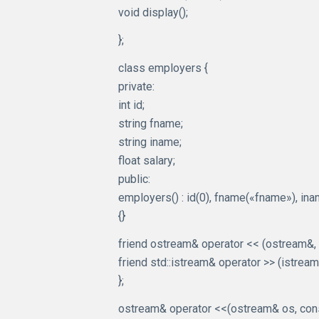
void display();
};
class employers {
private:
int id;
string fname;
string iname;
float salary;
public:
employers() : id(0), fname(«fname»), ina
{}
friend ostream& operator << (ostream&,
friend std::istream& operator >> (istrea
};
ostream& operator <<(ostream& os, con