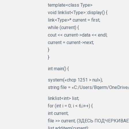
template<class Type>
void linklist<Type>::display() {
link<Type>* current = first;
while (current) {
cout << current->data << endl;
current = current->next;
}
}
int main() {
system(«chcp 1251 > nul»);
string file = «C:/Users/Bqerm/OneDriv
linklist<int> list;
for (int i = 0; i < 6;i++) {
int current;
file >> current; (ЗДЕСЬ ПОДЧЕРКИВА
list.additem(current);