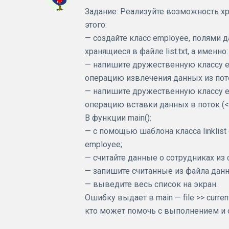
Задание: Реализуйте возможность хра
этого:
— создайте класс employee, полями 
хранящиеся в файле list.txt, а имен
— напишите дружественную классу e
операцию извлечения данных из пото
— напишите дружественную классу e
операцию вставки данных в поток (<<
В функции main():
— с помощью шаблона класса linklist
employee;
— считайте данные о сотрудниках из фа
— запишите считанные из файла данн
— выведите весь список на экран.
Ошибку выдает в main — file >> current
кто может помочь с выполнением и