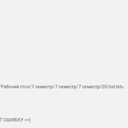
e/Рабочий стол/7 семестр/7 семестр/7 семестр/20/list.txt»;
ЕТ ОШИБКУ >>)