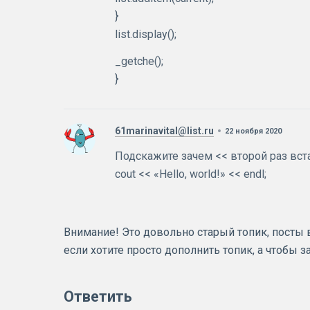
}
list.display();
_getche();
}
61marinavital@list.ru
22 ноября 2020
Подскажите зачем << второй раз вс
cout << «Hello, world!» << endl;
Внимание! Это довольно старый топик, посты в 
если хотите просто дополнить топик, а чтобы 
Ответить