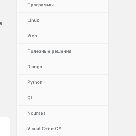
Программы
Linux
од
у
Web
Полезные решения
Django
Python
Qt
Ncurses
Visual C++ и C#