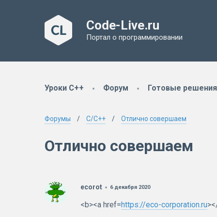
Code-Live.ru
Портал о программировании
Уроки C++
Форум
Готовые решения
Форумы
C/C++
Отлично совершаем
Отлично совершаем
ecorot
6 декабря 2020
<b><a href=
https://eco-corporation.ru
><