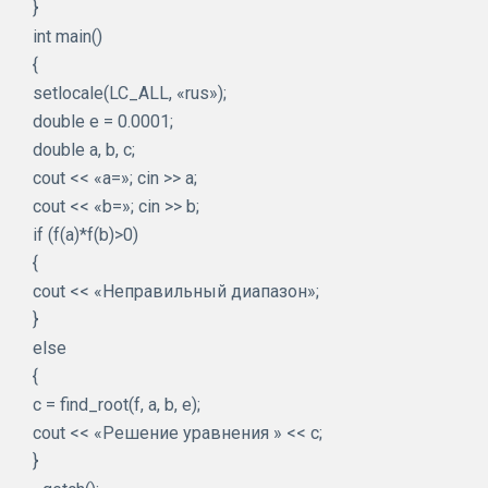
}
int main()
{
setlocale(LC_ALL, «rus»);
double e = 0.0001;
double a, b, c;
cout << «a=»; cin >> a;
cout << «b=»; cin >> b;
if (f(a)*f(b)>0)
{
cout << «Неправильный диапазон»;
}
else
{
c = find_root(f, a, b, e);
cout << «Решение уравнения » << c;
}