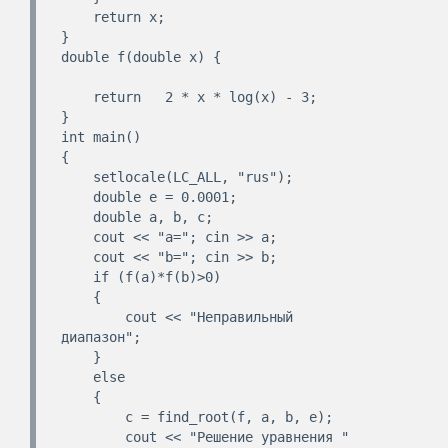
    return x;

}

double f(double x) {

    return   2 * x * log(x) - 3;

}

int main()

{

    setlocale(LC_ALL, "rus");

    double e = 0.0001;

    double a, b, c;

    cout << "a="; cin >> a;

    cout << "b="; cin >> b;

    if (f(a)*f(b)>0)

    {

        cout << "Неправильный 
диапазон";

    }

    else

    {

        c = find_root(f, a, b, e);

        cout << "Решение уравнения " 