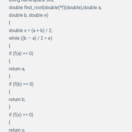
double find_root(double(*f)(double),double a,
double b, double e)
{
double x = (a + b) / 2;
while ((b — a) / 2 > e)
{
if (f(a) == 0)
{
return a;
}
if (f(b) == 0)
{
return b;
}
if (f(x) == 0)
{
return x;