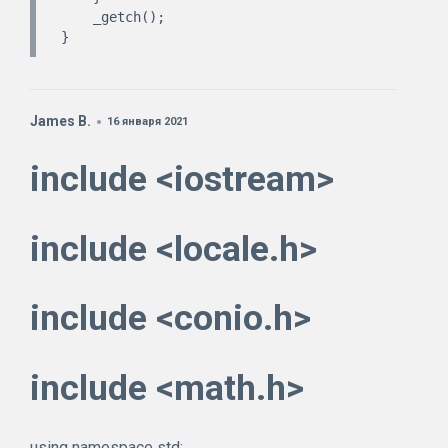
    _getch();

James B.
16 января 2021
include <iostream>
include <locale.h>
include <conio.h>
include <math.h>
using namespace std;