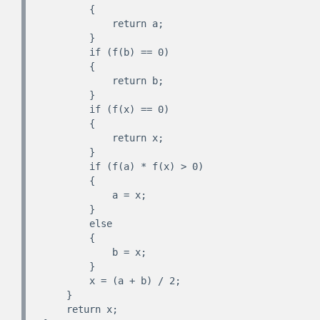
        {

            return a;

        }

        if (f(b) == 0)

        {

            return b;

        }

        if (f(x) == 0)

        {

            return x;

        }

        if (f(a) * f(x) > 0)

        {

            a = x;

        }

        else

        {

            b = x;

        }

        x = (a + b) / 2;

    }

    return x;
