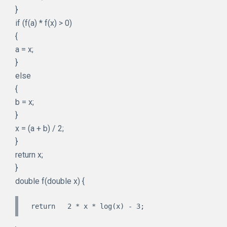
}
if (f(a) * f(x) > 0)
{
a = x;
}
else
{
b = x;
}
x = (a + b) / 2;
}
return x;
}
double f(double x) {