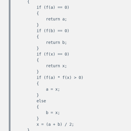
    {

        if (f(a) == 0)

        {

            return a;

        }

        if (f(b) == 0)

        {

            return b;

        }

        if (f(x) == 0)

        {

            return x;

        }

        if (f(a) * f(x) > 0)

        {

            a = x;

        }

        else

        {

            b = x;

        }

        x = (a + b) / 2;

    }
