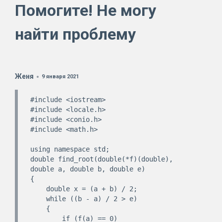
Помогите! Не могу
найти проблему
Женя
9 января 2021
#include <iostream>

#include <locale.h>

#include <conio.h>

#include <math.h>

using namespace std;

double find_root(double(*f)(double), 
double a, double b, double e)

{

    double x = (a + b) / 2;

    while ((b - a) / 2 > e)

    {

        if (f(a) == 0)
