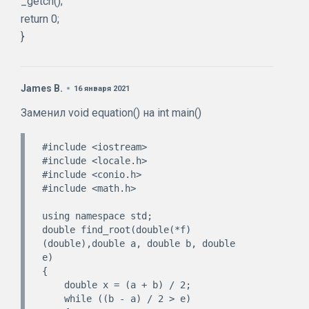
_getch();
return 0;
}
James B.
16 января 2021
Заменил void equation() на int main()
#include <iostream>

#include <locale.h>

#include <conio.h>

#include <math.h>

using namespace std;

double find_root(double(*f)
(double),double a, double b, double 
e)

{

    double x = (a + b) / 2;

    while ((b - a) / 2 > e)
