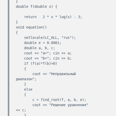
}

double f(double x) {

    return   2 * x * log(x) - 3;

}

void equation()

{

    setlocale(LC_ALL, "rus");

    double e = 0.0001;

    double a, b, c;

    cout << "a="; cin >> a;

    cout << "b="; cin >> b;

    if (f(a)*f(b)>0)

    {

        cout << "Неправильный 
диапазон";

    }

    else

    {

        c = find_root(f, a, b, e);

        cout << "Решение уравнения" 
<< c;

    }
