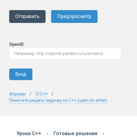
Отправить
Предпросмотр
OpenID
Вход
Форумы
C/C++
Помогите решить задачку по C++ (цикл do while)
Уроки C++
Готовые решения