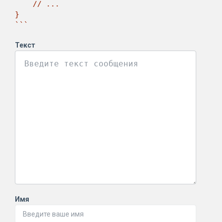
    // ...

}

```
Текст
Имя