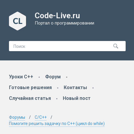
Code-Live.ru
Портал о программировании
Уроки C++
Форум
Готовые решения
Контакты
Случайная статья
Новый пост
Форумы
C/C++
Помогите решить задачку по C++ (цикл do while)