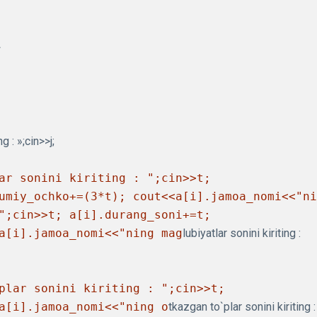
 : »;cin>>j;
ar sonini kiriting : ";cin>>t;
umiy_ochko+=(3*t); cout<<a[i].jamoa_nomi<<"ni
";cin>>t; a[i].durang_soni+=t;
a[i].jamoa_nomi<<"ning mag
lubiyatlar sonini kiriting :
plar sonini kiriting : ";cin>>t;
a[i].jamoa_nomi<<"ning o
tkazgan to`plar sonini kiriting :