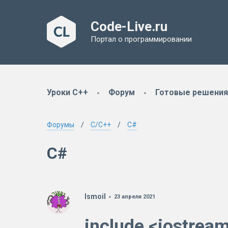
Code-Live.ru
Портал о программировании
Уроки C++
Форум
Готовые решения
Форумы
C/C++
C#
C#
Ismoil
23 апреля 2021
include <iostrea