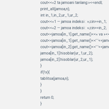
cout<<«2 ta jamoani tanlang:»<<endl;
print_all(jamoa,n);
int in_1,in_2,ur_1,ur_2;
cout<<«1 — jamoa indeksi : »;cin>>in_1;
cout<<«2 — jamoa indeksi : »;cin>>in_2;
cout<<jamoa[in_1].get_name()<<« va »<<j
cout<<jamoa[in_1].get_name()<<' '<<jamoa
cout<<jamoa[in_2].get_name()<<' '<<jamoa
jamoa[in_1].hisoblar(ur_1,ur_2);
jamoa[in_2].hisoblar(ur_2,ur_1);
}
if(!x){
tablitsa(jamoa,n);
}
}
return 0;
}