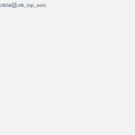
oliblar[j]].otk_top_soni;