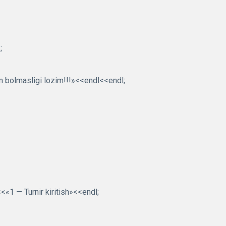
;
m bolmasligi lozim!!!»<<endl<<endl;
«1 — Turnir kiritish»<<endl;