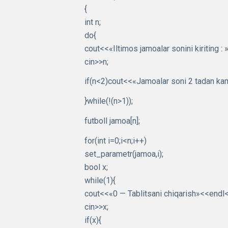
{
int n;
do{
cout<<«Iltimos jamoalar sonini kiriting : »
cin>>n;
if(n<2)cout<<«Jamoalar soni 2 tadan ka
}while(!(n>1));
futboll jamoa[n];
for(int i=0;i<n;i++)
set_parametr(jamoa,i);
bool x;
while(1){
cout<<«0 — Tablitsani chiqarish»<<endl<<
cin>>x;
if(x){