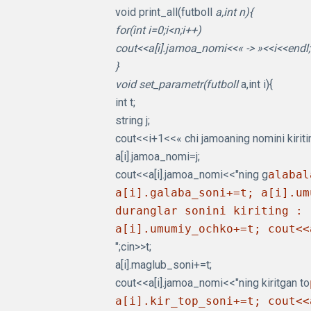
void print_all(futboll
a,int n){
for(int i=0;i<n;i++)
cout<<a[i].jamoa_nomi<<« -> »<<i<<endl;
}
void set_parametr(futboll
a,int i){
int t;
string j;
cout<<i+1<<« chi jamoaning nomini kiriting
a[i].jamoa_nomi=j;
cout<<a[i].jamoa_nomi<<"ning g
alabal
a[i].galaba_soni+=t; a[i].um
duranglar sonini kiriting : 
a[i].umumiy_ochko+=t; cout<<
";cin>>t;
a[i].maglub_soni+=t;
cout<<a[i].jamoa_nomi<<"ning kiritgan to
a[i].kir_top_soni+=t; cout<<