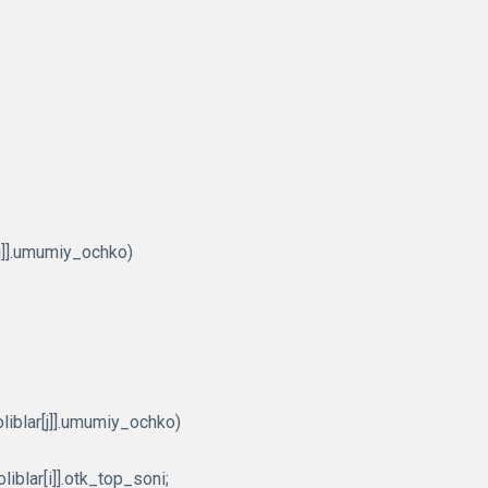
[j]].umumiy_ochko)
oliblar[j]].umumiy_ochko)
oliblar[i]].otk_top_soni;