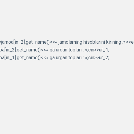
amoa[in_2].get_name()<<« jamolarning hisoblarini kirining :»<<e
[in_2].get_name()<<« ga urgan toplari : »;cin>>ur_1;
[in_1].get_name()<<« ga urgan toplari : »;cin>>ur_2;