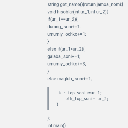
string get_name(){return jamoa_nomi;}
void hisoblar(int ur_1,int ur_2){
if(ur_1==ur_2){
durang_soni+=1;
umumiy_ochko+=1;
}
else if(ur_1>ur_2){
galaba_soni+=1;
umumiy_ochko+=3;
}
else maglub_soni+=1;
 kir_top_soni+=ur_1;

    otk_top_soni+=ur_2;

};
int main()