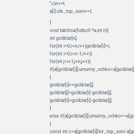
";cin>>t;
a[i].otk_top_soni+=t;
}
void tablitsa(futboll *a,int n){
int goliblar[n];
for(int i=0;i<n;i++)goliblar[i]=i;
for(int i=0;i<n-1;i++){
for(int j=i+1;j<n;j++){
if(a[goliblar[i]].umumiy_ochko<a[goliblar
{
goliblar[i]+=goliblar[j];
goliblar[j]=goliblar[i]-goliblar[j];
goliblar[i]=goliblar[i]-goliblar[j];
}
else if(a[goliblar[i]].umumiy_ochko==a[g
{
const int c=a[goliblar[i]].kir_top_soni-a[g