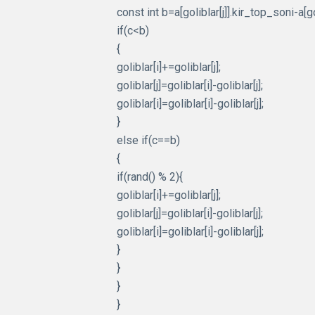
const int b=a[goliblar[j]].kir_top_soni-a[g
if(c<b)
{
goliblar[i]+=goliblar[j];
goliblar[j]=goliblar[i]-goliblar[j];
goliblar[i]=goliblar[i]-goliblar[j];
}
else if(c==b)
{
if(rand() % 2){
goliblar[i]+=goliblar[j];
goliblar[j]=goliblar[i]-goliblar[j];
goliblar[i]=goliblar[i]-goliblar[j];
}
}
}
}