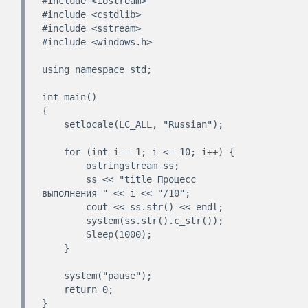
#include <iostream>

#include <cstdlib>

#include <sstream>

#include <windows.h>

using namespace std;

int main()

{

    setlocale(LC_ALL, "Russian");

    for (int i = 1; i <= 10; i++) {

        ostringstream ss;

        ss << "title Процесс 
выполнения " << i << "/10";

        cout << ss.str() << endl;

        system(ss.str().c_str());

        Sleep(1000);

    }

    system("pause");

    return 0;
