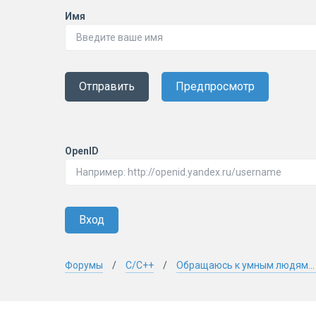
Имя
Отправить
Предпросмотр
OpenID
Вход
Форумы
C/C++
Обращаюсь к умным людям... 