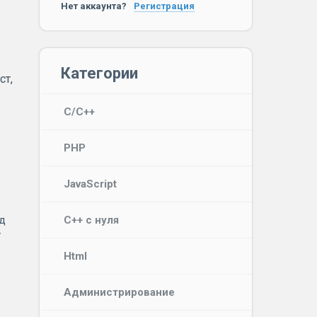
Нет аккаунта?
Регистрация
Категории
ст,
C/C++
PHP
JavaScript
од
C++ с нуля
у
Html
Администрирование