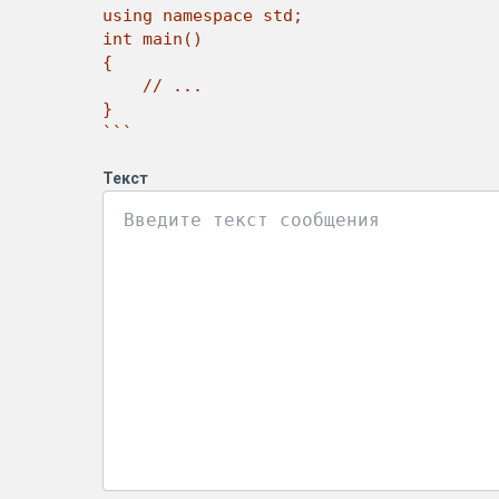
using namespace std;

int main()

{

    // ...

}

```
Текст