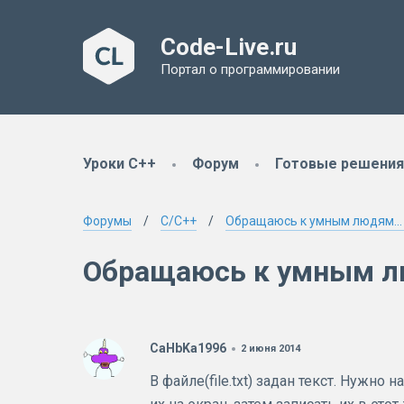
Code-Live.ru
Портал о программировании
Уроки C++
Форум
Готовые решения
Форумы
C/C++
Обращаюсь к умным людям... 
Обращаюсь к умным лю
CaHbKa1996
2 июня 2014
В файле(file.txt) задан текст. Нужно