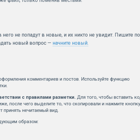
т же файл, только поменяв местами.
него не попадут в новые, и их никто не увидит. Пишите по
задать новый вопрос —
начните новый.
оформления комментариев и постов. Используйте функцию
тки.
ветствии с правилами разметки.
Для того, чтобы вставить к
иже, после чего выделите то, что скопировали и нажмите кнопк
т принять нечитаемый вид.
едующим образом: