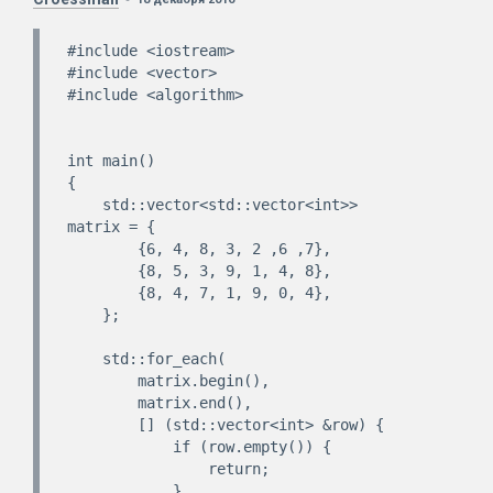
#include <iostream>

#include <vector>

#include <algorithm>

int main()

{

    std::vector<std::vector<int>> 
matrix = {

        {6, 4, 8, 3, 2 ,6 ,7},

        {8, 5, 3, 9, 1, 4, 8},

        {8, 4, 7, 1, 9, 0, 4},

    };

    std::for_each(

        matrix.begin(), 

        matrix.end(),

        [] (std::vector<int> &row) {

            if (row.empty()) {

                return;

            }
