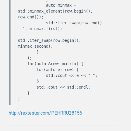
            auto minmax = 
std::minmax_element(row.begin(), 
row.end());

            std::iter_swap(row.end() 
- 1, minmax.first);

std::iter_swap(row.begin(), 
minmax.second);

        }

    );

    for(auto &row: matrix) {

        for(auto e: row) {

            std::cout << e << " ";

        }

        std::cout << std::endl;

    }

http://rextester.com/PEHRRU28156