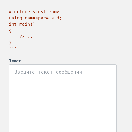
```

#include <iostream>

using namespace std;

int main()

{

    // ...

}

```
Текст