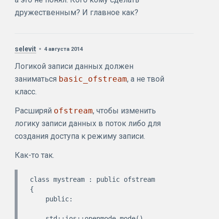
дружественным? И главное как?
selevit
4 августа 2014
Логикой записи данных должен
заниматься
basic_ofstream
, а не твой
класс.
Расширяй
ofstream
, чтобы изменить
логику записи данных в поток либо для
создания доступа к режиму записи.
Как-то так.
class mystream : public ofstream

{

    public:

    std::ios::openmode mode()
