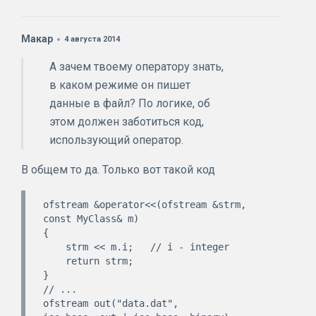
Макар
4 августа 2014
А зачем твоему оператору знать,
в каком режиме он пишет
данные в файл? По логике, об
этом должен заботиться код,
использующий оператор.
В общем то да. Только вот такой код
ofstream &operator<<(ofstream &strm, 
const MyClass& m)

{

    strm << m.i;   // i - integer

    return strm;

}

// ...

ofstream out("data.dat", 