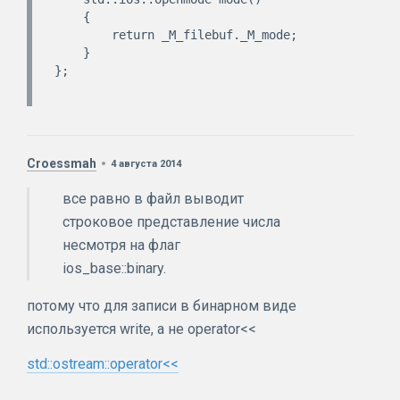
    {

        return _M_filebuf._M_mode;

    }

};

Croessmah
4 августа 2014
все равно в файл выводит
строковое представление числа
несмотря на флаг
ios_base::binary.
потому что для записи в бинарном виде
используется write, а не operator<<
std::ostream::operator<<