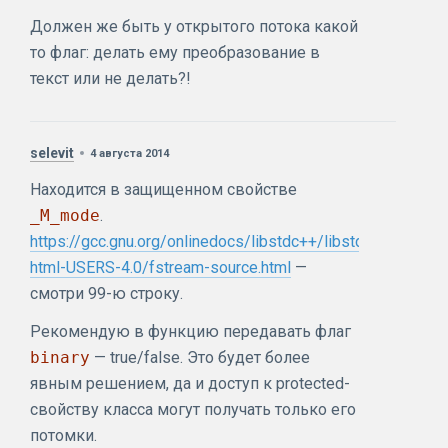
Должен же быть у открытого потока какой
то флаг: делать ему преобразование в
текст или не делать?!
selevit
4 августа 2014
Находится в защищенном свойстве
_M_mode
.
https://gcc.gnu.org/onlinedocs/libstdc++/libstdc++-
html-USERS-4.0/fstream-source.html
—
смотри 99-ю строку.
Рекомендую в функцию передавать флаг
binary
— true/false. Это будет более
явным решением, да и доступ к protected-
свойству класса могут получать только его
потомки.