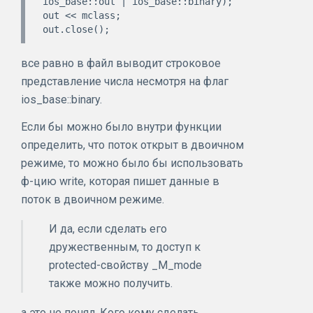
ios_base::out | ios_base::binary);

out << mclass;

все равно в файл выводит строковое
представление числа несмотря на флаг
ios_base::binary.
Если бы можно было внутри функции
определить, что поток открыт в двоичном
режиме, то можно было бы использовать
ф-цию write, которая пишет данные в
поток в двоичном режиме.
И да, если сделать его
дружественным, то доступ к
protected-свойству _M_mode
также можно получить.
а это не понял. Кого кому сделать