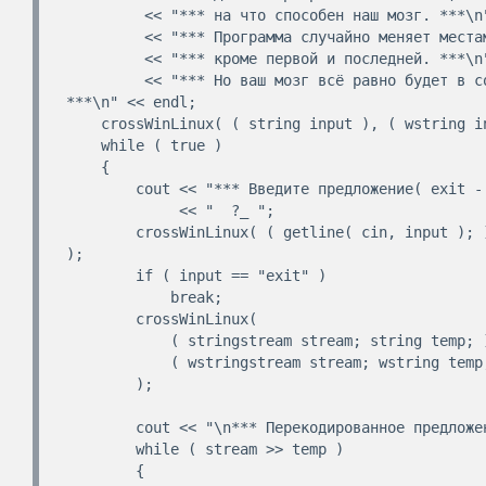
         << "*** на что способен наш мозг. ***\n"

         << "*** Программа случайно меняет местами все буквы в слове, ***\n"

         << "*** кроме первой и последней. ***\n"

         << "*** Но ваш мозг всё равно будет в состоянии понять смылс слова 
***\n" << endl;

    crossWinLinux( ( string input ), ( wstring input ) );

    while ( true )

    {

        cout << "*** Введите предложение( exit - для выхода ) ***\n"

             << "  ?_ ";

        crossWinLinux( ( getline( cin, input ); ), ( getline( wcin, input ); ) 
);

        if ( input == "exit" )

            break;

        crossWinLinux( 

            ( stringstream stream; string temp; ), 

            ( wstringstream stream; wstring temp; ) 

        );        

        cout << "\n*** Перекодированное предложение: ";

        while ( stream >> temp )

        {
