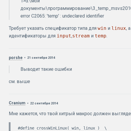
1>d:\мои
документы\программирование\3_temp_msvs2010\
error C2065: 'temp' : undeclared identifier
Требует указать спецификатор типа для
win
и
linux
, 
идентификаторы для
input
,
stream
и
temp
.
porshe
21 сентября 2014
Выводит такие ошибки
см. выше
Cranium
22 сентября 2014
Мне кажется, что твой хитрый макрос должен выглядет
#define crossWinLinux( win, linux )  \
