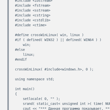
#include <iostream>

#include <fstream>

#include <sstream>

#include <cstring>

#include <cstdlib>

#include <ctime>

#define crossWinLinux( win, linux )      

#if ( defined( WIN32 ) || defined( WIN64 ) )

    win;

#else

    linux;

#endif

crossWinLinux( #include<windows.h>, 0 );

using namespace std;

int main()

{

    setlocale( 0, "" );

    srand( static_cast< unsigned int >( time( NULL ) ) );

    cout << "*** Данная программа показывает, ***\n"
