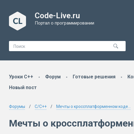
Code-Live.ru
Портал о программировании
Уроки C++
Форум
Готовые решения
Ко
Новый пост
Форумы
C/C++
Мечты о кроссплатформенном коде...
Мечты о кроссплатформенн