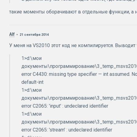
такие моменты оборачивают в отдельные функции, а н
Alf
21 сентября 2014
У меня на VS2010 этот код не компилируется. Выводит
1>d:\мои
документы\программирование\3_temp_msvs2010\
error C4430: missing type specifier — int assumed. N
default-int
1>d:\мои
документы\программирование\3_temp_msvs2010\
error C2065: 'input' : undeclared identifier
1>d:\мои
документы\программирование\3_temp_msvs2010\
error C2065: 'stream' : undeclared identifier