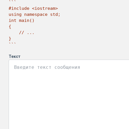
```

#include <iostream>

using namespace std;

int main()

{

    // ...

}

```
Текст