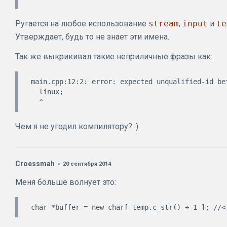
Ругается на любое использование
stream
,
input
и
te
Утверждает, будь то не знает эти имена.
Так же выкрикивал такие неприличные фразы как:
main.cpp:12:2: error: expected unqualified-id bef
  linux;

Чем я не угодил компилятору? :)
Croessmah
20 сентября 2014
Меня больше волнует это: