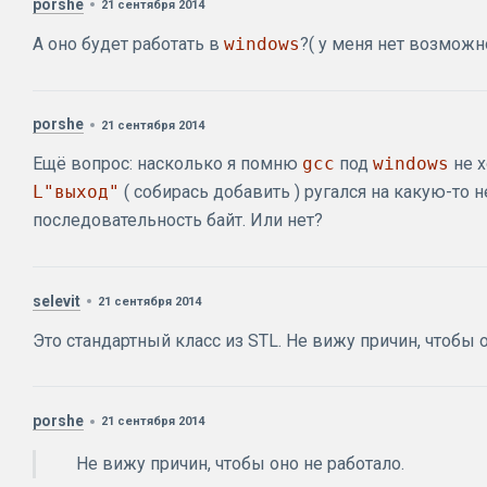
porshe
21 сентября 2014
А оно будет работать в
windows
?( у меня нет возможн
porshe
21 сентября 2014
Ещё вопрос: насколько я помню
gcc
под
windows
не х
L"выход"
( собирась добавить ) ругался на какую-то
последовательность байт. Или нет?
selevit
21 сентября 2014
Это стандартный класс из STL. Не вижу причин, чтобы о
porshe
21 сентября 2014
Не вижу причин, чтобы оно не работало.