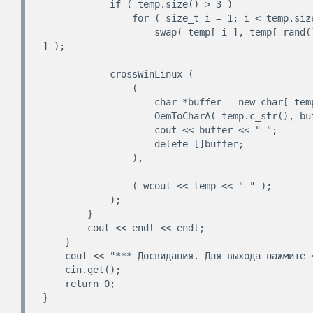
            if ( temp.size() > 3 )

                for ( size_t i = 1; i < temp.size() - 1; i++ )

                    swap( temp[ i ], temp[ rand() % ( ( temp.size() - 1 ) ) + 1 
] );

            crossWinLinux (

                (

                    char *buffer = new char[ temp.c_str() + 1 ];

                    OemToCharA( temp.c_str(), buffer );

                    cout << buffer << " ";

                    delete []buffer;

                ),

                ( wcout << temp << " " );

            );

        }

        cout << endl << endl;

    }

    cout << "*** Досвидания. Для выхода нажмите <Enter> ***\n";

    cin.get();

    return 0;

}
