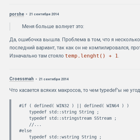
porshe
21 сентября 2014
Меня больше волнует это:
Да, ошибочка вышла. Проблема в том, что я несколько
последний вариант, так как он не компилировался, про
Изначально там стояло
temp.lenght() + 1
.
Croessmah
21 сентября 2014
Что касается всяких макросов, то чем typedef'ы не уго
#if ( defined( WIN32 ) || defined( WIN64 ) )

    typedef std::string String ;

    typedef std::stringstream SStream ;

    //...

#else

    typedef std::wstring String ;
