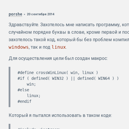
porshe
20 сентября 2014
Здравствуйте. Захотелось мне написать программу, ко
случайном порядке буквы в слове, кроме первой и по
захотелось такой код, который бы без проблем компил
windows
, так и под
linux
.
Для осуществления цели был создан макрос:
#define crossWinLinux( win, linux )      

#if ( defined( WIN32 ) || defined( WIN64 ) )

    win;

#else

    linux;

Который я пытался использовать в таком коде: