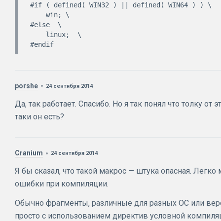
#if ( defined( WIN32 ) || defined( WIN64 ) ) \

    win; \

#else  \

    linux;  \

porshe
24 сентября 2014
Да, так работает. Спасибо. Но я так понял что толку от 
таки он есть?
Cranium
24 сентября 2014
Я бы сказал, что такой макрос — штука опасная. Легк
ошибки при компиляции.
Обычно фрагменты, различные для разных ОС или вер
просто с использованием директив условной компил