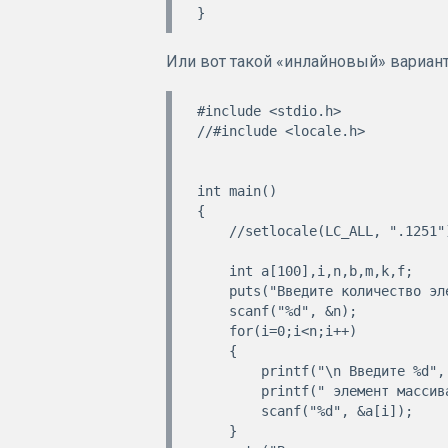
Или вот такой «инлайновый» вариант
#include <stdio.h>

//#include <locale.h>

int main()

{

    //setlocale(LC_ALL, ".1251");

    int a[100],i,n,b,m,k,f;

    puts("Введите количество элементов массива");

    scanf("%d", &n);

    for(i=0;i<n;i++)

    {

        printf("\n Введите %d", i);

        printf(" элемент массива ");

        scanf("%d", &a[i]);

    }
