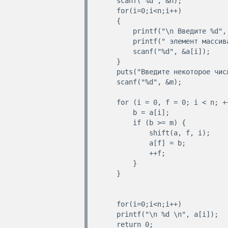
    scanf("%d", &n);

    for(i=0;i<n;i++)

    {

        printf("\n Введите %d", i);

        printf(" элемент массива ");

        scanf("%d", &a[i]);

    }

    puts("Введите некоторое число");

    scanf("%d", &m);

    for (i = 0, f = 0; i < n; ++i) {

        b = a[i];

        if (b >= m) {

            shift(a, f, i);

            a[f] = b;

            ++f;

        }

    }

    for(i=0;i<n;i++)

    printf("\n %d \n", a[i]);

    return 0;
