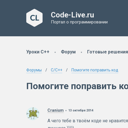
Code-Live.ru
Портал о программировании
Уроки C++
Форум
Готовые решения
Форумы
C/C++
Помогите поправить код
Помогите поправить к
Cranium
13 октября 2014
А чего тебе в твоём коде не нравится