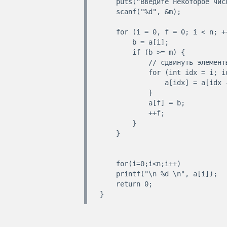
    puts("Введите некоторое число");

    scanf("%d", &m);

    for (i = 0, f = 0; i < n; ++i) {

        b = a[i];

        if (b >= m) {

            // сдвинуть элементы массива ary вправо на одну позицию

            for (int idx = i; idx > f; --idx) {

                a[idx] = a[idx - 1];

            }

            a[f] = b;

            ++f;

        }

    }

    for(i=0;i<n;i++)

    printf("\n %d \n", a[i]);

    return 0;
