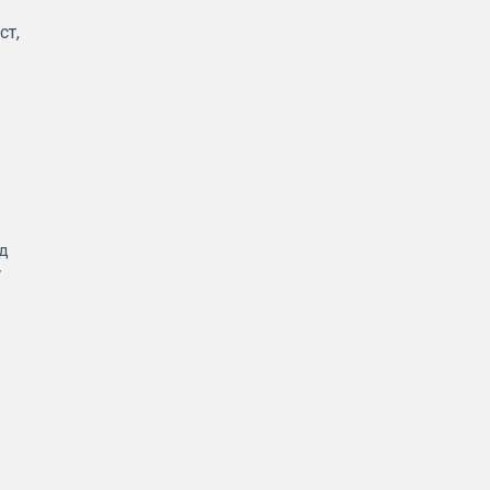
ст,
од
у