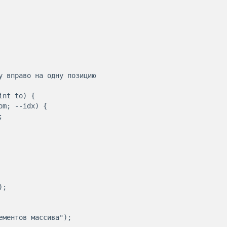
y вправо на одну позицию

nt to) {
