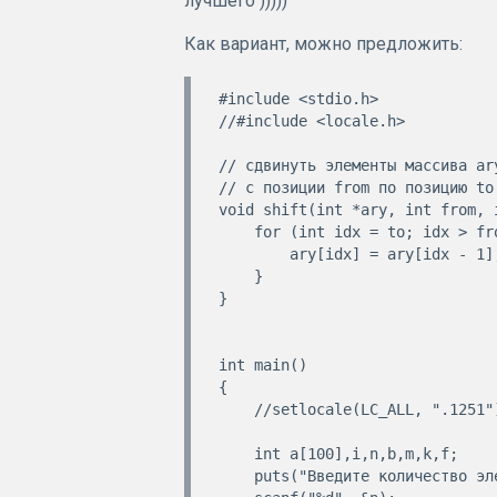
лучшего )))))
Как вариант, можно предложить:
#include <stdio.h>

//#include <locale.h>

// сдвинуть элементы массива ar
// с позиции from по позицию to

void shift(int *ary, int from, i
    for (int idx = to; idx > from; --idx) {

        ary[idx] = ary[idx - 1];

    }

}

int main()

{

    //setlocale(LC_ALL, ".1251");

    int a[100],i,n,b,m,k,f;

    puts("Введите количество элементов массива");
