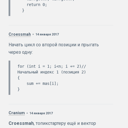
    return 0;  

Croessmah
14 января 2017
Начать цикл со второй позиции и прыгать
через одну:
for (int i = 1; i<n; i += 2)//
Начальный индекс 1 (позиция 2)  

{  

    sum += mas[i];  

Cranium
14 января 2017
Croessmah
, топикстартеру ещё и вектор