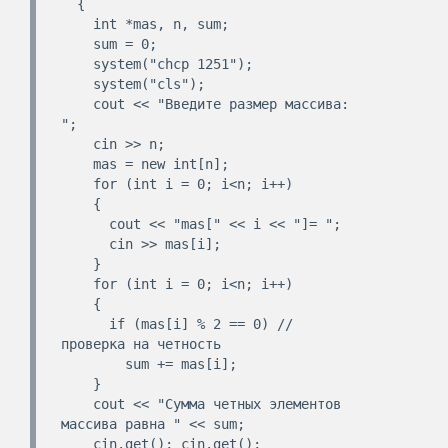
  {  

    int *mas, n, sum;  

    sum = 0;  

    system("chcp 1251");  

    system("cls");  

    cout << "Введите размер массива: 
";  

    cin >> n;  

    mas = new int[n];  

    for (int i = 0; i<n; i++)  

    {  

      cout << "mas[" << i << "]= ";  

      cin >> mas[i];  

    }  

    for (int i = 0; i<n; i++)  

    {  

      if (mas[i] % 2 == 0) // 
проверка на четность  

        sum += mas[i];  

    }  

    cout << "Сумма четных элементов 
массива равна " << sum;  

    cin.get(); cin.get();  
