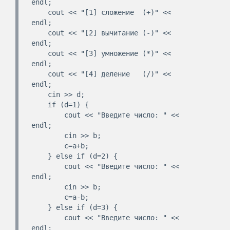
endl;

    cout << "[1] сложение  (+)" << 
endl;

    cout << "[2] вычитание (-)" << 
endl;

    cout << "[3] умножение (*)" << 
endl;

    cout << "[4] деление   (/)" << 
endl;

    cin >> d;

    if (d=1) {

        cout << "Введите число: " << 
endl;

        cin >> b;

        c=a+b;

    } else if (d=2) {

        cout << "Введите число: " << 
endl;

        cin >> b;

        c=a-b;

    } else if (d=3) {

        cout << "Введите число: " << 
endl;
