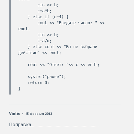
        cin >> b;

        c=a*b;

    } else if (d=4) {

        cout << "Введите число: " << 
endl;

        cin >> b;

        c=a/d;

    } else cout << "Вы не выбрали 
действие" << endl;

    cout << "Ответ: "<< c << endl;

    system("pause");

    return 0;

Vintis
15 февраля 2013
Поправка............................................................................