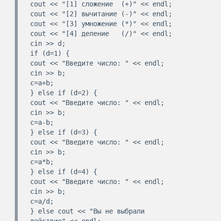
cout << "[1] сложение  (+)" << endl;

cout << "[2] вычитание (-)" << endl;

cout << "[3] умножение (*)" << endl;

cout << "[4] деление   (/)" << endl;

cin >> d;

if (d=1) {

cout << "Введите число: " << endl;

cin >> b;

c=a+b;

} else if (d=2) {

cout << "Введите число: " << endl;

cin >> b;

c=a-b;

} else if (d=3) {

cout << "Введите число: " << endl;

cin >> b;

c=a*b;

} else if (d=4) {

cout << "Введите число: " << endl;

cin >> b;

c=a/d;

} else cout << "Вы не выбрали 