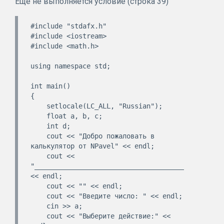
Еще не выполняется условие (строка 39)
#include "stdafx.h"

#include <iostream>

#include <math.h>

using namespace std;

int main()

{

    setlocale(LC_ALL, "Russian");

    float a, b, c;

    int d;

    cout << "Добро пожаловать в 
калькулятор от NPavel" << endl;

    cout << 
"________________________________________" 
<< endl;

    cout << "" << endl;

    cout << "Введите число: " << endl;

    cin >> a;

    cout << "Выберите действие:" << 