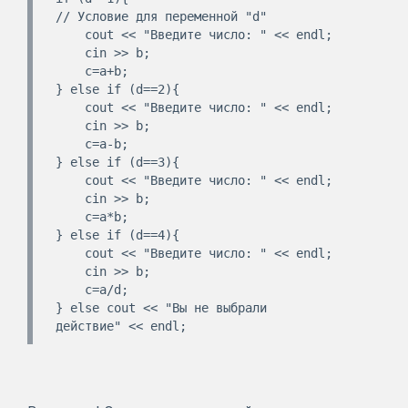
// Условие для переменной "d"

    cout << "Введите число: " << endl;

    cin >> b;

    c=a+b;

} else if (d==2){

    cout << "Введите число: " << endl;

    cin >> b;

    c=a-b;

} else if (d==3){

    cout << "Введите число: " << endl;

    cin >> b;

    c=a*b;

} else if (d==4){

    cout << "Введите число: " << endl;

    cin >> b;

    c=a/d;

} else cout << "Вы не выбрали 