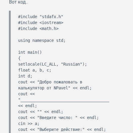
Вот код..
#include "stdafx.h"

#include <iostream>

#include <math.h>

using namespace std;

int main()

{

setlocale(LC_ALL, "Russian");

float a, b, c;

int d;

cout << "Добро пожаловать в 
калькулятор от NPavel" << endl;

cout << 
"________________________________________" 
<< endl;

cout << "" << endl;

cout << "Введите число: " << endl;

cin >> a;

cout << "Выберите действие:" << endl;
