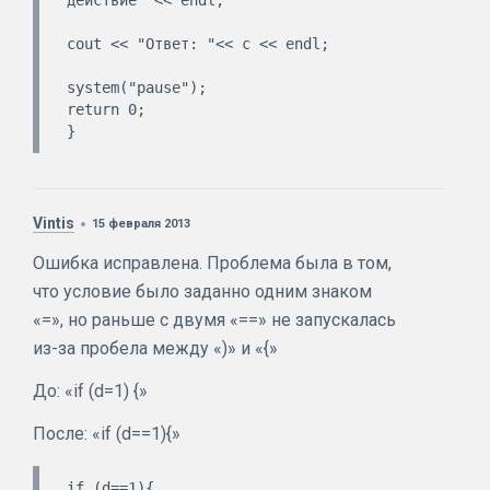
действие" << endl;

cout << "Ответ: "<< c << endl;

system("pause");

return 0;

Vintis
15 февраля 2013
Ошибка исправлена. Проблема была в том,
что условие было заданно одним знаком
«=», но раньше с двумя «==» не запускалась
из-за пробела между «)» и «{»
До: «if (d=1) {»
После: «if (d==1){»
if (d==1){                              