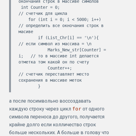
окончания строк в массиве симолов

 int Counter = 0;                      
// счетчик для цикла

    for (int i = 0; i < 5000; i++)        
// определить все окночания строк в 
масиве

        if (List_Chr[i] == '\n'){         
// если символ из массива = \n

            Marks_New_str[Counter] = 
i;   // то в массиве int делается 
отметка том какой он по счету

            Counter++;                    
// счетчик переставляет место 
сохранения в массиве меток

а после посимвольно воссоздавать
каждую строку через цикл
for
от одного
символа переноса до другого, получается
крайне долго если колличество строк
больше нескольких. А больше в голову что