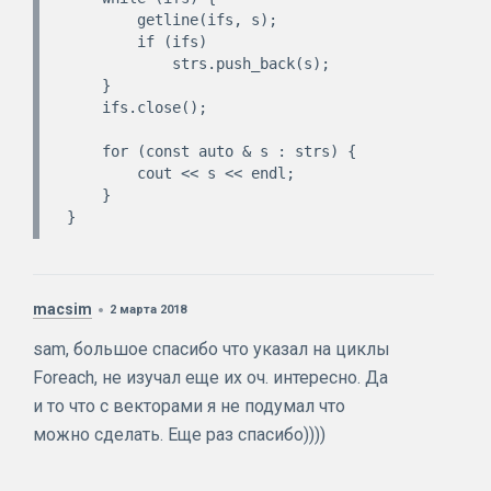
        getline(ifs, s);

        if (ifs)

            strs.push_back(s);

    }

    ifs.close();

    for (const auto & s : strs) {

        cout << s << endl;

    }

macsim
2 марта 2018
sam, большое спасибо что указал на циклы
Foreach, не изучал еще их оч. интересно. Да
и то что с векторами я не подумал что
можно сделать. Еще раз спасибо))))