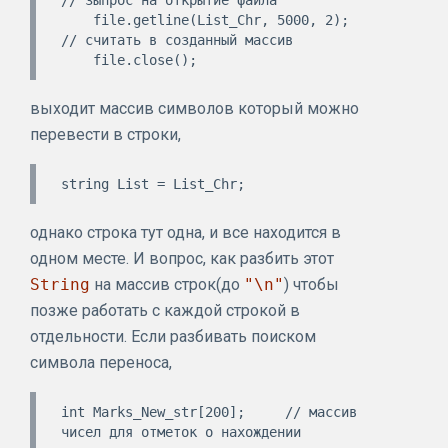
// зыпрос на открытие файла 

    file.getline(List_Chr, 5000, 2);      
// считать в созданный массив

выходит массив символов который можно
перевести в строки,
однако строка тут одна, и все находится в
одном месте. И вопрос, как разбить этот
String
на массив строк(до
"\n"
) чтобы
позже работать с каждой строкой в
отдельности. Если разбивать поиском
символа переноса,
int Marks_New_str[200];     // массив 
чисел для отметок о нахождении 