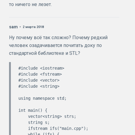
то ничего не лезет.
sam
2 марта 2018
Ну почему всё так сложно? Почему редкий
человек озадачивается почитать доку по
стандартной библиотеке и STL?
#include <iostream>

#include <fstream>

#include <vector>

#include <string>

using namespace std;

int main() {

    vector<string> strs;

    string s;

    ifstream ifs("main.cpp");

    while (ifs) {
