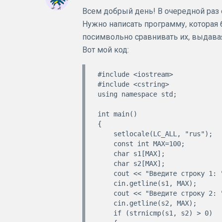
Всем добрый день! В очередной раз
Нужно написать программу, которая 
посимвольно сравнивать их, выдавая
Вот мой код:
#include <iostream>

#include <cstring>

using namespace std;

int main()

{

    setlocale(LC_ALL, "rus");

    const int MAX=100;

    char s1[MAX];

    char s2[MAX];

    cout << "Введите строку 1: ";

    cin.getline(s1, MAX);

    cout << "Введите строку 2: ";

    cin.getline(s2, MAX);

    if (strnicmp(s1, s2) > 0)
