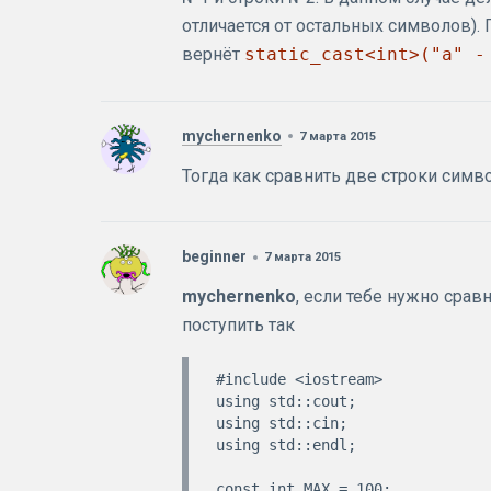
отличается от остальных символов)
вернёт
static_cast<int>("a" -
mychernenko
7 марта 2015
Тогда как сравнить две строки симв
beginner
7 марта 2015
mychernenko
, если тебе нужно срав
поступить так
#include <iostream>

using std::cout;

using std::cin;

using std::endl;

const int MAX = 100;
