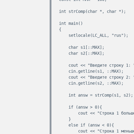
int strComp(char *, char *);

int main()

{

    setlocale(LC_ALL, "rus");

    char s1[::MAX];

    char s2[::MAX];

    cout << "Введите строку 1: ";

    cin.getline(s1, ::MAX);

    cout << "Введите строку 2: ";

    cin.getline(s2, ::MAX);

    int answ = strComp(s1, s2);

    if (answ > 0){

        cout << "Строка 1 больше строки 2" << endl;

    }

    else if (answ < 0){

        cout << "Строка 1 меньше строки 2" << endl;
