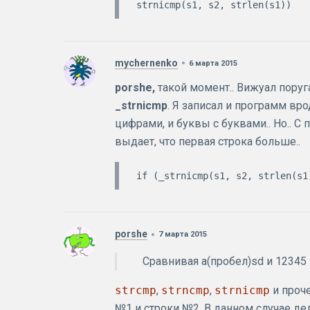
mychernenko
6 марта 2015
porshe,
такой момент.. Вижуал поруг
_strnicmp
. Я записал и программ вр
цифрами, и буквы с буквами.. Но.. С
выдает, что первая строка больше..
porshe
7 марта 2015
Сравнивая a(пробел)sd и 12345 
strcmp
,
strncmp
,
strnicmp
и проч
№1 и строки №2. В данном случае дел