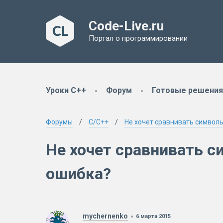
Code-Live.ru
Портал о программировании
Уроки C++
Форум
Готовые решения
Форумы
C/C++
Не хочет сравнивать символь
Не хочет сравнивать с
ошибка?
mychernenko
6 марта 2015