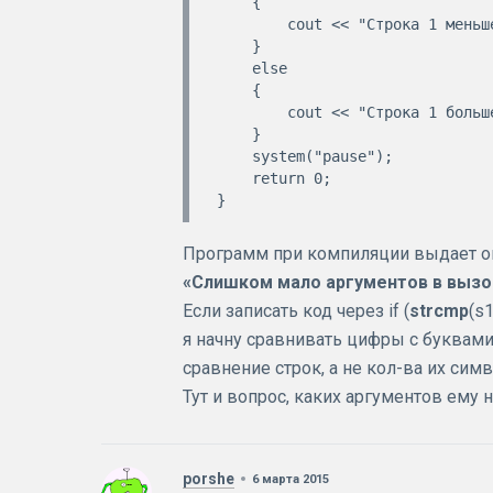
    {

        cout << "Строка 1 меньше строки 2" << endl;

    }

    else

    {

        cout << "Строка 1 больше строки 2" << endl;

    }

    system("pause");

    return 0;

Программ при компиляции выдает ошиб
«Слишком мало аргументов в вызо
Если записать код через if (
strcmp
(s1
я начну сравнивать цифры с буквами,
сравнение строк, а не кол-ва их сим
Тут и вопрос, каких аргументов ему н
porshe
6 марта 2015