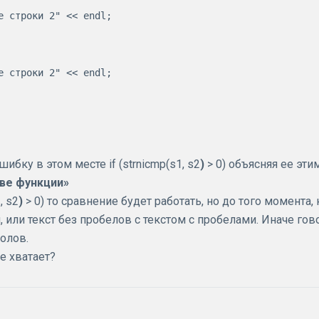
ку в этом месте if (strnicmp(s1, s2
)
> 0) объясняя ее этим
ве функции»
, s2
)
> 0) то сравнение будет работать, но до того момента, 
 или текст без пробелов с текстом с пробелами. Иначе гов
волов.
е хватает?