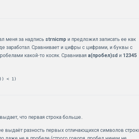
ал меня за надпись
strnicmp
и предложил записать ее как
оде заработал. Сравнивает и цифры с цифрами, и буквы с
 пробелами какой-то косяк. Сравнивая
a(пробел)sd
и
12345
выдает, что первая строка больше..
ее выдаёт разность первых отличающихся символов строк
о даже не в пробеле (строго говоря, пробел ничем не