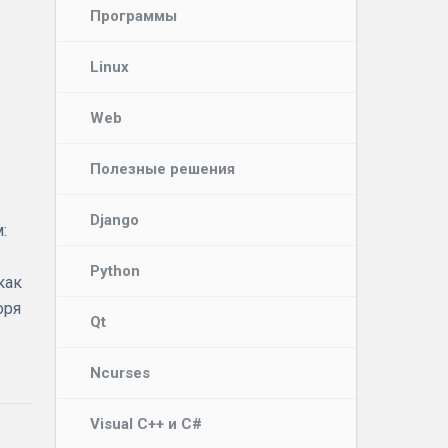
Программы
Linux
Web
Полезные решения
Django
:
Python
как
оря
Qt
Ncurses
Visual C++ и C#