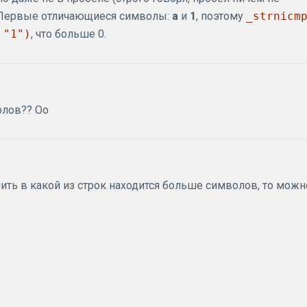
. Первые отличающиеся символы:
a
и
1
, поэтому
_strnicm
 "1")
, что больше 0.
олов?? Оо
нить в какой из строк находится больше символов, то можн