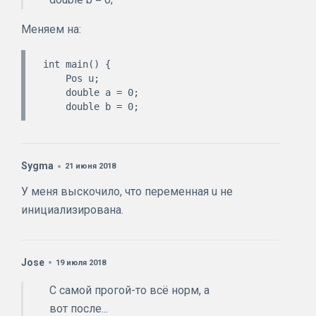
Меняем на:
int main() {

    Pos u;

    double a = 0;

Sygma
21 июня 2018
У меня выскочило, что переменная u не
инициализирована.
Jose
19 июля 2018
С самой прогой-то всё норм, а
вот после...