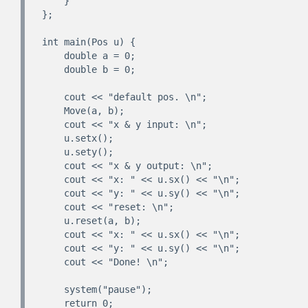
    }

};

int main(Pos u) {

    double a = 0;

    double b = 0;

    cout << "default pos. \n";

    Move(a, b);

    cout << "x & y input: \n";

    u.setx();

    u.sety();

    cout << "x & y output: \n";

    cout << "x: " << u.sx() << "\n";

    cout << "y: " << u.sy() << "\n";

    cout << "reset: \n";

    u.reset(a, b);

    cout << "x: " << u.sx() << "\n";

    cout << "y: " << u.sy() << "\n";

    cout << "Done! \n";

    system("pause");

    return 0;
