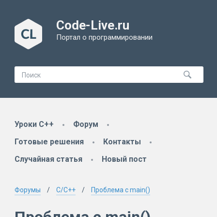
Code-Live.ru
Портал о программировании
Уроки C++
Форум
Готовые решения
Контакты
Случайная статья
Новый пост
Форумы
C/C++
Проблема с main()