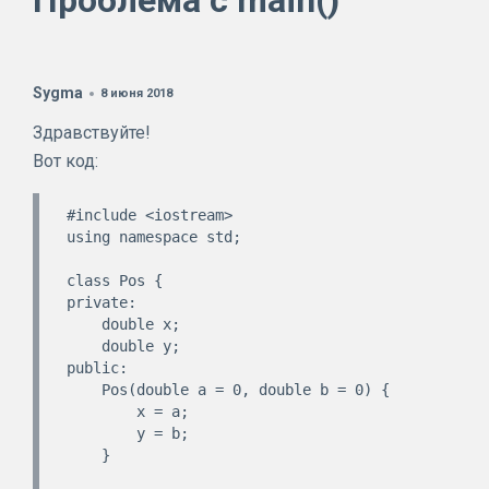
Проблема с main()
Sygma
8 июня 2018
Здравствуйте!
Вот код:
#include <iostream>

using namespace std;

class Pos {

private:

    double x;

    double y;

public:

    Pos(double a = 0, double b = 0) {

        x = a;

        y = b;

    }
