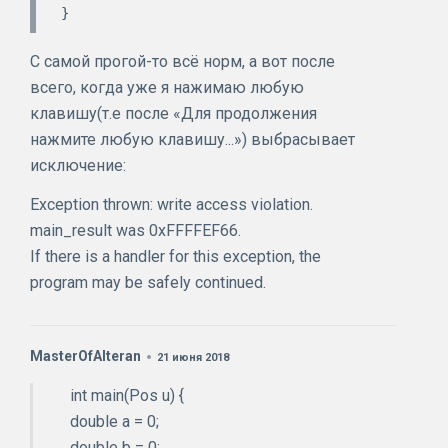
С самой прогой-то всё норм, а вот после
всего, когда уже я нажимаю любую
клавишу(т.е после «Для продолжения
нажмите любую клавишу...») выбрасывает
исключение:
Exception thrown: write access violation.
main_result was 0xFFFFEF66.
If there is a handler for this exception, the
program may be safely continued.
MasterOfAlteran
21 июня 2018
int main(Pos u) {
double a = 0;
double b = 0;