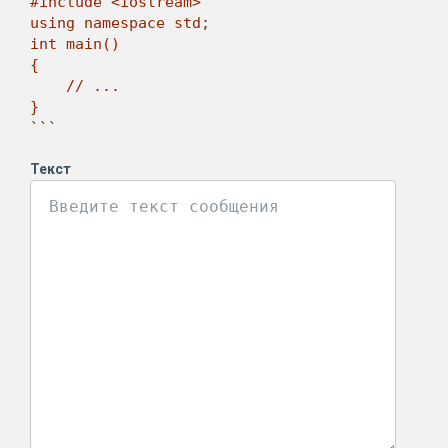
#include <iostream>

using namespace std;

int main()

{

    // ...

}

```
Текст