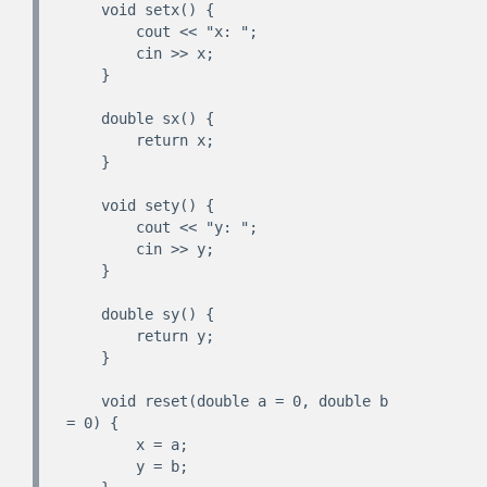
    void setx() {

        cout << "x: ";

        cin >> x;

    }

    double sx() {

        return x;

    }

    void sety() {

        cout << "y: ";

        cin >> y;

    }

    double sy() {

        return y;

    }

    void reset(double a = 0, double b 
= 0) {

        x = a;

        y = b;
