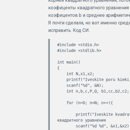
корней квадратного уравнения, пото
коэфиценты квадратного уравнения 
коэфицентов b и среднее арифметич
Я почти сделала, но вот именно сре
исправить. Код СИ.
#include <stdio.h>

#include <stdlib.h>

int main()

{

    int N,x1,x2;

    printf("Iveskite poru kieki N\n"); //ввести количество пар

    scanf("%d", &N);

    int n,b,c,P,Q, b1,cc,b2,c2;

    for (n=0; n<N; n++){

        printf("Iveskite kvadratines lygties x1 ir x2 sprendinius\n");//ввести корни 
квадратного уравнения

        scanf("%d %d", &x1,&x2);
