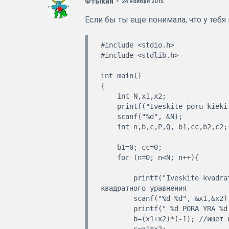
Фтьiкай
24 ноября 2015
Если бы ты еще понимала, что у теб
#include <stdio.h>

#include <stdlib.h>

int main()

{

    int N,x1,x2;

    printf("Iveskite poru kieki N\n"); //ввести количество пар

    scanf("%d", &N);

    int n,b,c,P,Q, b1,cc,b2,c2;

    b1=0; cc=0;

    for (n=0; n<N; n++){

        printf("Iveskite kvadratines lygties x1 ir x2 sprendinius\n");//ввести корни 
квадратного уравнения

        scanf("%d %d", &x1,&x2);

        printf(" %d PORA YRA %d IR %d\n\n", n+1,x1,x2);

        b=(x1+x2)*(-1); //ищет коэфиценты по теореме виета

        c=x1*x2;
