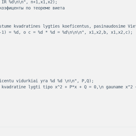
-1) = %d, o c = %d * %d = %d\n\n\n", x1,x2,b, x1,x2,c);
