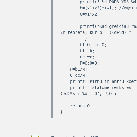
        printf(" %d PORA YRA %d IR %d\n\n", n+1,x1,x2);

        b=(x1+x2)*(-1); //ищет коэфиценты по теореме виета

        c=x1*x2;

        printf("Kad greiciau rastume kvadratines lygties koeficentus, pasinaudosime Vieto 
\n teorema, kur b = (%d+%d) * (
          }

        b1=0; cc=0;

        b1+=b;

        cc+=c;

        P=0;Q=0;

    P=b1/N;

    Q=cc/N;

    printf("Pirmu ir antru koeficentu vidurkiai yra %d %d \n\n", P,Q);

    printf("Istatome reiksmes i kvadratine lygti tipo x^2 + P*x + Q = 0,\n gauname x^2 + 
(%d)*x + %d = 0", P,Q);

    return 0;
