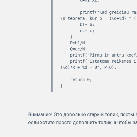
        printf("Kad greiciau rastume kvadratines lygties koeficentus, pasinaudosime Vieto 
\n teorema, kur b = (%d+%d) * (
        b1+=b;

        cc+=c;

    }

    P=b1/N;

    Q=cc/N;

    printf("Pirmu ir antru koeficentu vidurkiai yra %d %d \n\n", P,Q);

    printf("Istatome reiksmes i kvadratine lygti tipo x^2 + P*x + Q = 0,\n gauname x^2 + 
(%d)*x + %d = 0", P,Q);

    return 0;

Внимание! Это довольно старый топик, посты в 
если хотите просто дополнить топик, а чтобы 