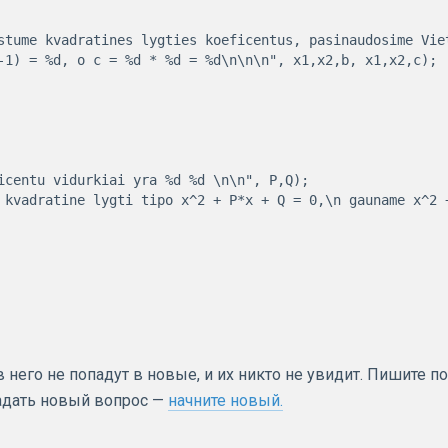
-1) = %d, o c = %d * %d = %d\n\n\n", x1,x2,b, x1,x2,c);

него не попадут в новые, и их никто не увидит. Пишите по
задать новый вопрос —
начните новый.