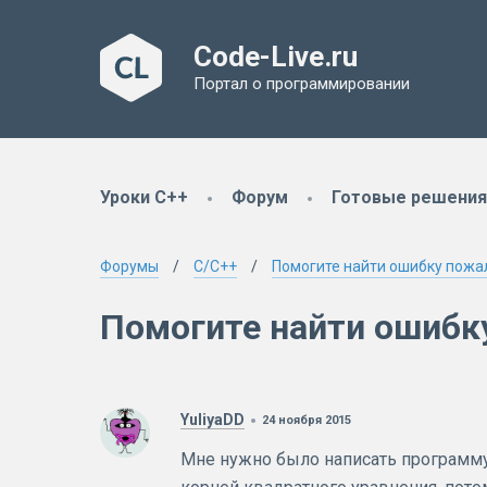
Code-Live.ru
Портал о программировании
Уроки C++
Форум
Готовые решения
Форумы
C/C++
Помогите найти ошибку пожа
Помогите найти ошибк
YuliyaDD
24 ноября 2015
Мне нужно было написать программу