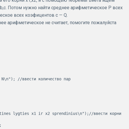
м его корни x1,x2, и с помощью теоремы Виета ищем
b,c. Потом нужно найти среднее арифметическое P всех
еское всех коэфицентов c — Q.
днее арифметическое не считает, помогите пожалуйста