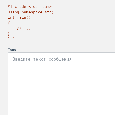
```

#include <iostream>

using namespace std;

int main()

{

    // ...

}

```
Текст