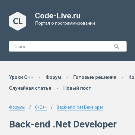
Code-Live.ru
Портал о программировании
Уроки C++
Форум
Готовые решения
Ко
Случайная статья
Новый пост
Форумы
C/C++
Back-end .Net Developer
Back-end .Net Developer