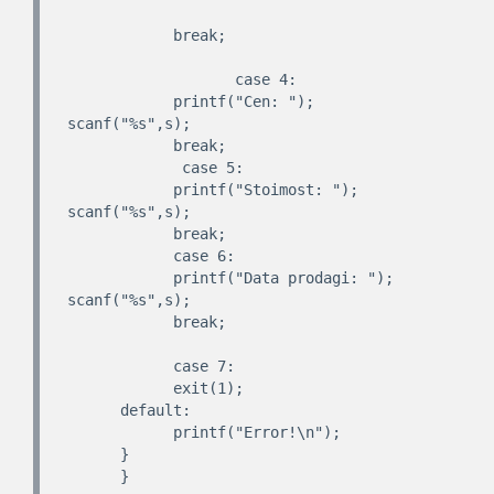
            break;

                   case 4:

            printf("Cen: "); 
scanf("%s",s);

            break;

             case 5:

            printf("Stoimost: "); 
scanf("%s",s);

            break;

            case 6:

            printf("Data prodagi: "); 
scanf("%s",s);

            break;

            case 7:

            exit(1);

      default:

            printf("Error!\n");

      }

      }
