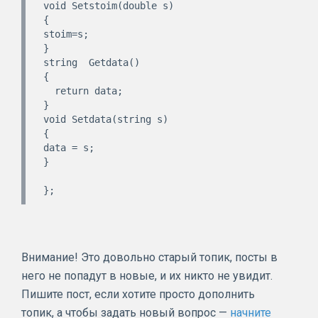
void Setstoim(double s)

{

stoim=s;

}

string  Getdata()

{

  return data;

}

void Setdata(string s)

{

data = s;

}

Внимание! Это довольно старый топик, посты в
него не попадут в новые, и их никто не увидит.
Пишите пост, если хотите просто дополнить
топик, а чтобы задать новый вопрос —
начните