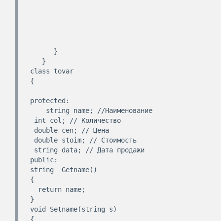
      }

   }

class tovar

{

protected:

    string name; //Наименование

 int col; // Количество

 double cen; // Цена

 double stoim; // Стоимость

 string data; // Дата продажи

public:

string  Getname()

{

  return name;

}

void Setname(string s)

{
