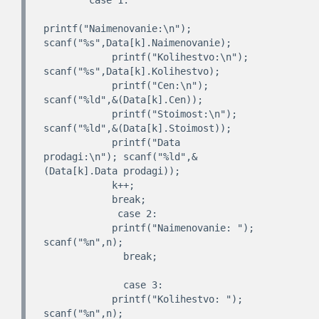
        case 1:

printf("Naimenovanie:\n"); 
scanf("%s",Data[k].Naimenovanie);

            printf("Kolihestvo:\n"); 
scanf("%s",Data[k].Kolihestvo);

            printf("Cen:\n"); 
scanf("%ld",&(Data[k].Cen));

            printf("Stoimost:\n"); 
scanf("%ld",&(Data[k].Stoimost));

            printf("Data 
prodagi:\n"); scanf("%ld",&
(Data[k].Data prodagi));

            k++;

            break;

             case 2:

            printf("Naimenovanie: "); 
scanf("%n",n);

              break;

              case 3:

            printf("Kolihestvo: "); 
scanf("%n",n);
