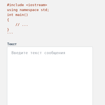
```

#include <iostream>

using namespace std;

int main()

{

    // ...

}

```
Текст