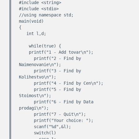
#include <string>

#include <stdio>

//using namespace std;

main(void)

{

   int l,d;

    while(true) {

    printf("1 - Add tovar\n");

      printf("2 - Find by 
Naimenovanie\n");

      printf("3 - Find by 
Kolihestvo\n");

      printf("4 - Find by Cen\n");

      printf("5 - Find by 
Stoimost\n");

      printf("6 - Find by Data 
prodagi\n");

      printf("7 - Quit\n");

      printf("Your choice: ");

      scanf("%d",&l);

      switch(l)
