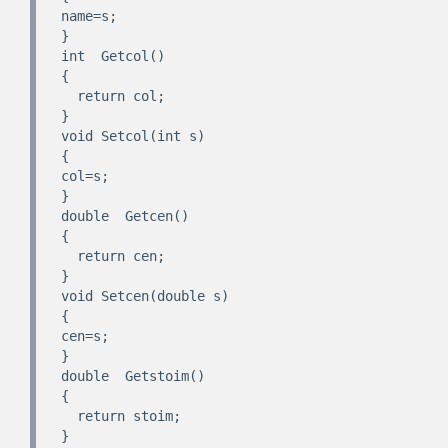
name=s;

}

int  Getcol()

{

  return col;

}

void Setcol(int s)

{

col=s;

}

double  Getcen()

{

  return cen;

}

void Setcen(double s)

{

cen=s;

}

double  Getstoim()

{

  return stoim;

}
