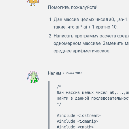
Помогите, пожалуйста!
Дан массив целых чисел а0,...,аn-1.
такие, что аi * аi + 1 кратно 10.
Написать программу расчета сред
одномерном массиве. Заменить м
среднее арифметическое.
Налим
7 мая 2016
/*

Дан массив целых чисел а0,...,аn
Найти в данной последовательнос
*/

#include <iostream>

#include <iomanip>

#include <cmath>
