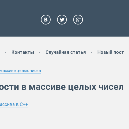
Контакты
Случайная статья
Новый пост
 массиве целых чисел
ости в массиве целых чисел
ассива в C++