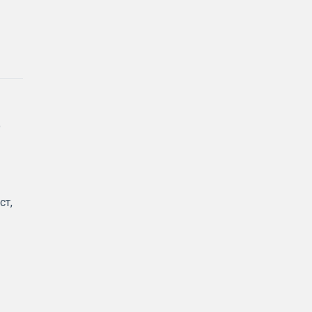
о
ст,