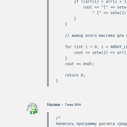
        if ((arr[i] + arr[i + 1]) % 10 == 0) {

            cout << "[" << setw(2) << i << "] = " << setw(2) << arr[i] <<

                " [" << setw(2) << i + 1 << "] = " << setw(2) << arr[i + 1] << endl;

        }

    }

    // вывод всего массива для контроля

    for (int i = 0; i < ARRAY_LEN; ++i) {

        cout << setw(2) << arr[i] << "  ";

    }

    cout << endl;

    return 0;

Налим
7 мая 2016
/*

Написать программу расчета сред