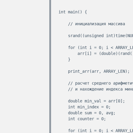
int main() {

    // инициализация массива

    srand((unsigned int)time(NULL));

    for (int i = 0; i < ARRAY_LEN; ++i) {

        arr[i] = (double)(rand() % 1000 - 500);

    }

    print_arr(arr, ARRAY_LEN);

    // расчет среднего арифметического отрицательных элементов

    // и нахождение индекса минимального элемента

    double min_val = arr[0];

    int min_index = 0;

    double sum = 0, avg;

    int counter = 0;

    for (int i = 0; i < ARRAY_LEN; ++i) {
