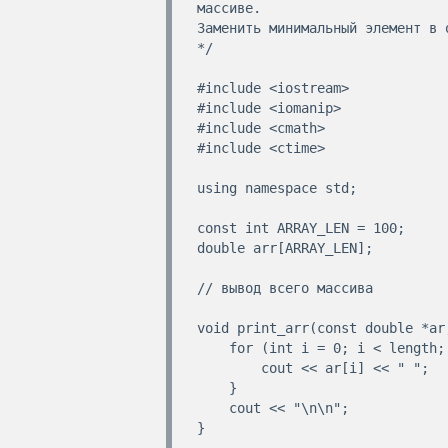
массиве. 

Заменить минимальный элемент в 
*/

#include <iostream>

#include <iomanip>

#include <cmath>

#include <ctime>

using namespace std;

const int ARRAY_LEN = 100;

double arr[ARRAY_LEN];

// вывод всего массива

void print_arr(const double *ar,
    for (int i = 0; i < length; ++i) {

        cout << ar[i] << " ";

    }

    cout << "\n\n";

}
