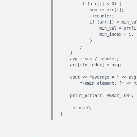
        if (arr[i] < 0) {

            sum += arr[i];

            ++counter;

            if (arr[i] < min_val) {

                min_val = arr[i];

                min_index = i;

            }

        }

    }

    avg = sum / counter;

    arr[min_index] = avg;

    cout << "average = " << avg << 

        "\nmin element: [" << min_index << "] = " << min_val << "\n\n";

    print_arr(arr, ARRAY_LEN);

    return 0;
