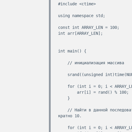
#include <ctime>

using namespace std;

const int ARRAY_LEN = 100;

int arr[ARRAY_LEN];

int main() {

    // инициализация массива

    srand((unsigned int)time(NULL));

    for (int i = 0; i < ARRAY_LEN; ++i) {

        arr[i] = rand() % 100;

    }

    // Найти в данной последовательности все пары (аi, аi + 1), такие, что аi * аi + 1 
кратно 10.

    for (int i = 0; i < ARRAY_LEN - 1; ++i) {
