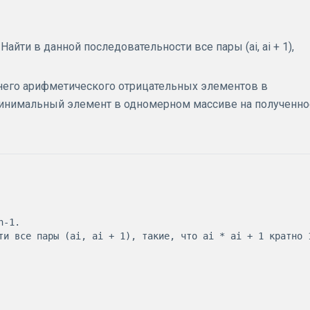
 Найти в данной последовательности все пары (аi, аi + 1),
него арифметического отрицательных элементов в
инимальный элемент в одномерном массиве на полученно
-1. 

ти все пары (аi, аi + 1), такие, что аi * аi + 1 кратно 1