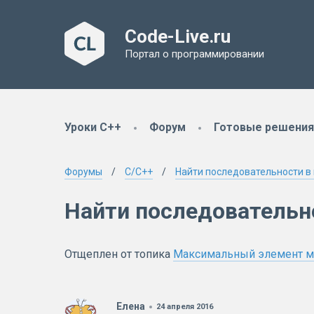
Code-Live.ru
Портал о программировании
Уроки C++
Форум
Готовые решения
Форумы
C/C++
Найти последовательности в
Найти последовательн
Отщеплен от топика
Максимальный элемент м
Елена
24 апреля 2016