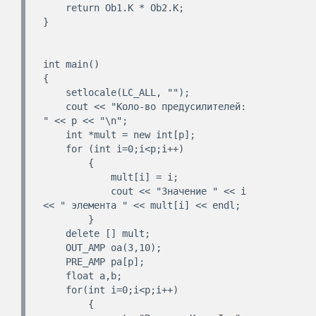
    return Ob1.K * Ob2.K;

}

int main()

{

    setlocale(LC_ALL, "");

    cout << "Коло-во предусилителей: 
" << p << "\n";

    int *mult = new int[p];

    for (int i=0;i<p;i++)

        {

            mult[i] = i;

            cout << "Значение " << i 
<< " элемента " << mult[i] << endl;

        }

    delete [] mult;

    OUT_AMP oa(3,10);

    PRE_AMP pa[p];

    float a,b;

    for(int i=0;i<p;i++)

        {
