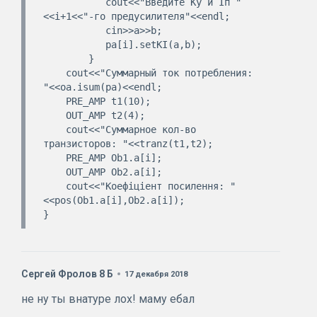
           cout<<"Введите Ку и Iп "
<<i+1<<"-го предусилителя"<<endl;

           cin>>a>>b;

           pa[i].setKI(a,b);

        }

    cout<<"Суммарный ток потребления: 
"<<oa.isum(pa)<<endl;

    PRE_AMP t1(10);

    OUT_AMP t2(4);

    cout<<"Суммарное кол-во 
транзисторов: "<<tranz(t1,t2);

    PRE_AMP Ob1.a[i];

    OUT_AMP Ob2.a[i];

    cout<<"Коефіціент посилення: "
<<pos(Ob1.a[i],Ob2.a[i]);

Сергей Фролов 8 Б
17 декабря 2018
не ну ты внатуре лох! маму ебал