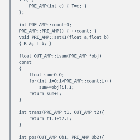
    PRE_AMP(int c) { T=c; }

};

int PRE_AMP::count=0;

PRE_AMP::PRE_AMP() { ++count; }

void PRE_AMP::setKI(float a,float b) 
{ K=a; I=b; }

float OUT_AMP::isum(PRE_AMP *obj) 
const

{

    float sum=0.0;

    for(int i=0;i<PRE_AMP::count;i++)

        sum+=obj[i].I;

    return sum+I;

}

int tranz(PRE_AMP t1, OUT_AMP t2){

    return t1.T+t2.T;

}

int pos(OUT_AMP Ob1, PRE_AMP Ob2){
