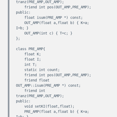
tranz(PRE_AMP,OUT_AMP);

    friend int pos(OUT_AMP,PRE_AMP);

public:

    float isum(PRE_AMP *) const;

    OUT_AMP(float a,float b) { K=a; 
I=b; }

    OUT_AMP(int c) { T=c; }

};

class PRE_AMP{

    float K;

    float I;

    int T;

    static int count;

    friend int pos(OUT_AMP,PRE_AMP);

    friend float 
OUT_AMP::isum(PRE_AMP *) const;

    friend int 
tranz(PRE_AMP,OUT_AMP);

public:

    void setKI(float,float);

    PRE_AMP(float a,float b) { K=a; 
I=b; }
