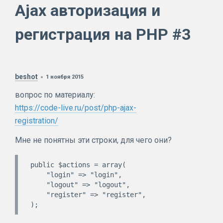
Ajax авторизация и
регистрация на PHP #3
beshot
1 ноября 2015
вопрос по материалу:
https://code-live.ru/post/php-ajax-
registration/
Мне не понятны эти строки, для чего они?
public $actions = array(

    "login" => "login",

    "logout" => "logout",

    "register" => "register",
