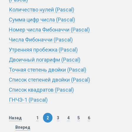
Количество нулей
(
Pascal
)
Сумма цифр числа
(
Pascal
)
Номер числа Фибоначчи
(
Pascal
)
Числа Фибоначчи
(
Pascal
)
Утренняя пробежка
(
Pascal
)
Двоичный логарифм
(
Pascal
)
Точная степень двойки
(
Pascal
)
Список степеней двойки
(
Pascal
)
Список квадратов
(
Pascal
)
ГНЧЭ-1
(
Pascal
)
Назад
1
2
3
4
5
6
Вперед